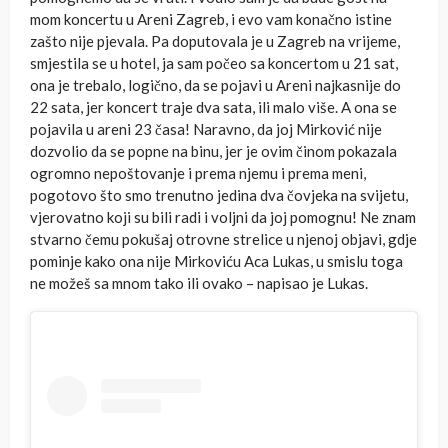
mom koncertu u Areni Zagreb, i evo vam konačno istine
zašto nije pjevala. Pa doputovala je u Zagreb na vrijeme,
smjestila se u hotel, ja sam počeo sa koncertom u 21 sat,
ona je trebalo, logično, da se pojavi u Areni najkasnije do
22 sata, jer koncert traje dva sata, ili malo više. A ona se
pojavila u areni 23 časa! Naravno, da joj Mirković nije
dozvolio da se popne na binu, jer je ovim činom pokazala
ogromno nepoštovanje i prema njemu i prema meni,
pogotovo što smo trenutno jedina dva čovjeka na svijetu,
vjerovatno koji su bili radi i voljni da joj pomognu! Ne znam
stvarno čemu pokušaj otrovne strelice u njenoj objavi, gdje
pominje kako ona nije Mirkoviću Aca Lukas, u smislu toga
ne možeš sa mnom tako ili ovako – napisao je Lukas.