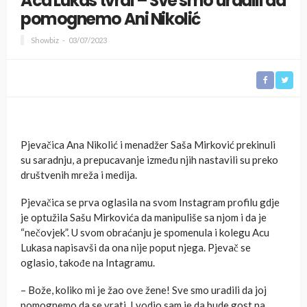
Aca Lukas tvrdi – Sve smo uradili da
pomognemo Ani Nikolić
Showbiz
03/07/2023
Pjevačica Ana Nikolić i menadžer Saša Mirković prekinuli
su saradnju, a prepucavanje između njih nastavili su preko
društvenih mreža i medija.
Pjevačica se prva oglasila na svom Instagram profilu gdje
je optužila Sašu Mirkovića da manipuliše sa njom i da je
“nečovjek”. U svom obraćanju je spomenula i kolegu Acu
Lukasa napisavši da ona nije poput njega. Pjevač se
oglasio, takođe na Intagramu.
– Bože, koliko mi je žao ove žene! Sve smo uradili da joj
pomognemo da se vrati. I vodio sam je da bude gost na