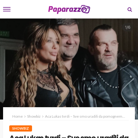
Home
Showbiz
Aca Lukas tvrdi – Sve smo uradili da pomognemo Ani Nikolić
SHOWBIZ