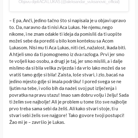
Objavu dijeli ACA LUKAS (@aleksandar_vuksanovic_official)
– E pa, Anči, jedino tačno što si napisala je u objavi upravo
to. Da, naravno da ti nisi Aca Lukas. Ne njemu, nego
nikome, i ne znam odakle ti ideja da pomisliš da ti uopšte
možeš sebe da porediš u bilo kom konteksu sa Acom
Lukasom. Nisi mu ti Aca Lukas, niti ćeš, nažalost, ikada biti.
A htjeli smo da ti pomognemo iz dva razloga. Prvi jer smo
te voljeli kao osobu, a drugi je taj, jer smo mislili, a i dalje
mislimo da si bila velika zvijezda i da vrlo lako možeš da se
vratiš tamo gdje si bila! Zaista, loše stvari, i zlo, bacaš na
jedino mjesto gdje si imala podršku! I pored svega se ne
ljutim na tebe, i volio bih da nađeš svoj put izlječenja i
povratka na pravu stazu! Imao sam dobru volju i želju! Sada
ti želim sve najbolje! Ali je problem u tome što sve najbolje
prvo treba sama sebi da želiš. Ali kako stvari stoje, ti u
stvari sebi želis sve najgore! Tako govore tvoji postupci!
Žao mi je – završio je Lukas.