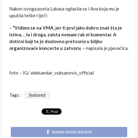
Nakon ovoga posta Lukasa oglasila se i Ana koja mu je
uputila teške riječi:
–
“Vidimo se na VMA, jer ti prvi jako dobro znaš šta je
istina… Ja i droga, zaista nemam čak ni komentar. A
dotični koji te je doslovno pretvorio u biljku
organizovaće koncerte u zatvoru.
– napisala je pjevačica.
foto – IG/ aleksandar_vuksanovic_official
Tags :
featured
SHARE ON FACEBOOK