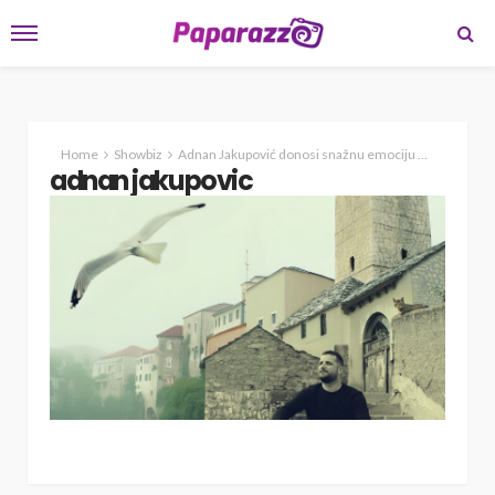
Home
Showbiz
Adnan Jakupović donosi snažnu emociju u novoj pjesmi ‘Pogledaj me’
adnan jakupovic