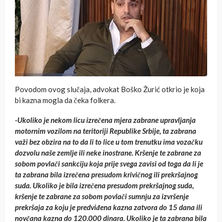
Povodom ovog slučaja, advokat Boško Žurić otkrio je koja
bi kazna mogla da čeka folkera.
-Ukoliko je nekom licu izrečena mjera zabrane upravljanja
motornim vozilom na teritoriji Republike Srbije, ta zabrana
važi bez obzira na to da li to lice u tom trenutku ima vozačku
dozvolu naše zemlje ili neke inostrane. Kršenje te zabrane za
sobom povlači sankciju koja prije svega zavisi od toga da li je
ta zabrana bila izrečena presudom krivičnog ili prekršajnog
suda. Ukoliko je bila izrečena presudom prekršajnog suda,
kršenje te zabrane za sobom povlači sumnju za izvršenje
prekršaja za koju je predviđena kazna zatvora do 15 dana ili
novčana kazna do 120.000 dinara.
Ukoliko je ta zabrana bila