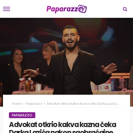
Home
Paparazzo
Advokat otkrio kakva kazna čeka Darka Lazića nakon saobraćajne nezgode
PAPARAZZO
Advokat otkrio kakva kazna čeka
Darka Lazića nakon saobraćajne