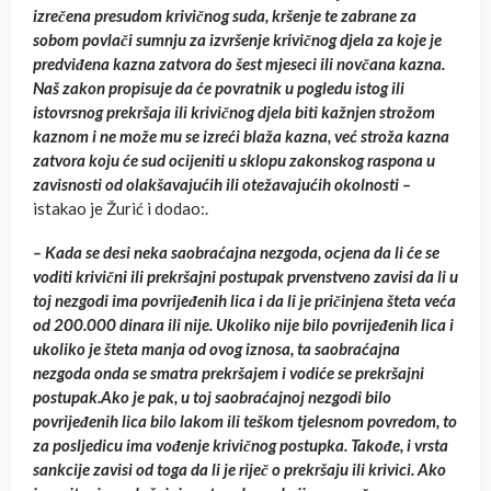
izrečena presudom krivičnog suda, kršenje te zabrane za
sobom povlači sumnju za izvršenje krivičnog djela za koje je
predviđena kazna zatvora do šest mjeseci ili novčana kazna.
Naš zakon propisuje da će povratnik u pogledu istog ili
istovrsnog prekršaja ili krivičnog djela biti kažnjen strožom
kaznom i ne može mu se izreći blaža kazna, već stroža kazna
zatvora koju će sud ocijeniti u sklopu zakonskog raspona u
zavisnosti od olakšavajućih ili otežavajućih okolnosti –
istakao je Žurić i dodao:.
– Kada se desi neka saobraćajna nezgoda, ocjena da li će se
voditi krivični ili prekršajni postupak prvenstveno zavisi da li u
toj nezgodi ima povrijeđenih lica i da li je pričinjena šteta veća
od 200.000 dinara ili nije. Ukoliko nije bilo povrijeđenih lica i
ukoliko je šteta manja od ovog iznosa, ta saobraćajna
nezgoda onda se smatra prekršajem i vodiće se prekršajni
postupak.Ako je pak, u toj saobraćajnoj nezgodi bilo
povrijeđenih lica bilo lakom ili teškom tjelesnom povredom, to
za posljedicu ima vođenje krivičnog postupka. Takođe, i vrsta
sankcije zavisi od toga da li je riječ o prekršaju ili krivici. Ako