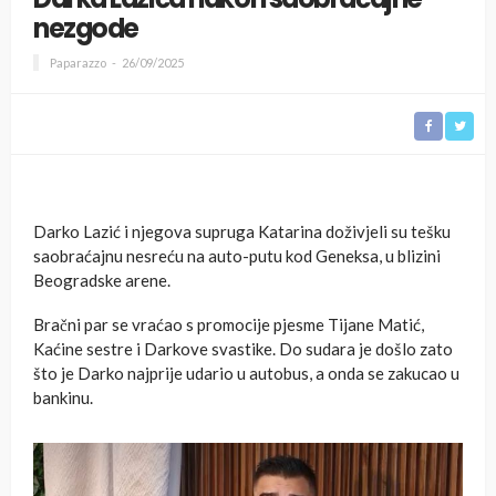
nezgode
Paparazzo
26/09/2025
Darko Lazić i njegova supruga Katarina doživjeli su tešku
saobraćajnu nesreću na auto-putu kod Geneksa, u blizini
Beogradske arene.
Bračni par se vraćao s promocije pjesme Tijane Matić,
Kaćine sestre i Darkove svastike. Do sudara je došlo zato
što je Darko najprije udario u autobus, a onda se zakucao u
bankinu.