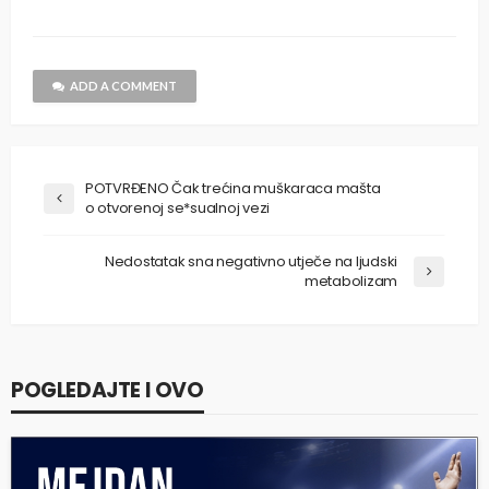
ADD A COMMENT
POTVRĐENO Čak trećina muškaraca mašta
o otvorenoj se*sualnoj vezi
Nedostatak sna negativno utječe na ljudski
metabolizam
POGLEDAJTE I OVO