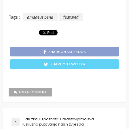
Tags :
amadeus bend
featured
SHARE ON FACEBOOK
SHARE ON TWITTER
ADD A COMMENT
Gde zimuju poznati? Predstavljamo sva
luskuzna putovanja naših zvijezda