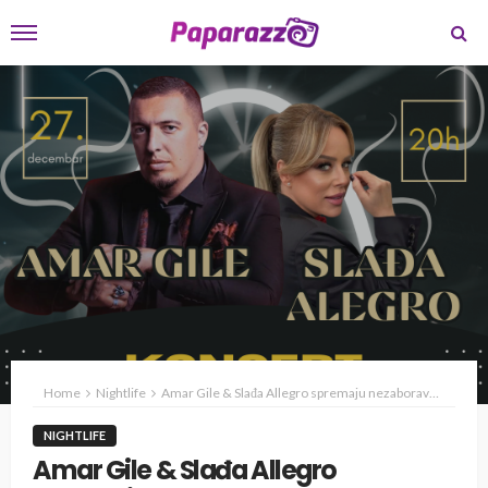
Home
Nightlife
Amar Gile & Slađa Allegro spremaju nezaboravnu zabavu na Koncertu godine u Areni Zenica
NIGHTLIFE
Amar Gile & Slađa Allegro