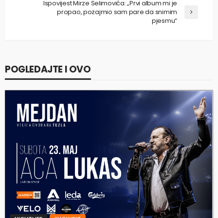
Ispovijest Mirze Selimovića: „Prvi album mi je
propao, pozajmio sam pare da snimim
pjesmu“
POGLEDAJTE I OVO