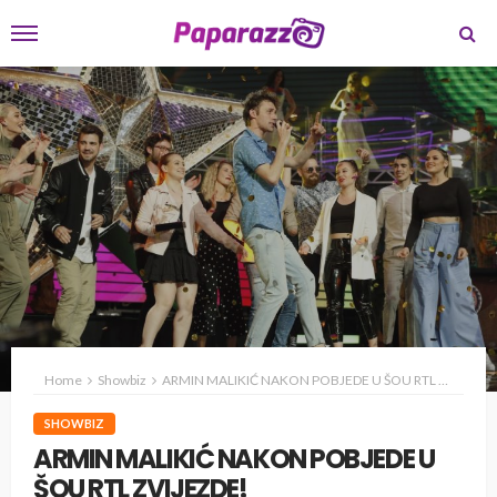
Home
Showbiz
ARMIN MALIKIĆ NAKON POBJEDE U ŠOU RTL ZVIJEZDE!
SHOWBIZ
ARMIN MALIKIĆ NAKON POBJEDE U
ŠOU RTL ZVIJEZDE!