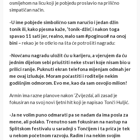
osmijehom na licu koji je pobjedu proslavio na prilično
simpatičan način.
-U ime pobjede simbolično sam naručio i jedan džin
tonik ili, kako pjesma kaže, ‘tonik-džin’, i nakon toga
spavao 11 sati jer, realno, malo sam #poginuo# na onoj
bini –
rekao je te otkrio na šta će potrošiti nagradu:
-Novčanu nagradu uložit ću u karijeru, a vjerujem da ću
jednim dijelom sebi priuštiti neke stvari koje nisam bio u
prilici ranije. Puknuti ekran telefona mijenjam odmah jer
me ovaj izluđuje. Moram počastiti i roditelje nekim
godišnjim odmorom. Evo me, kao da sam osvojio milion!
Armin ima razne planove nakon ‘Zvijezda’, ali zasad je
fokusiran na svoj novi ljetni hit koji je napisao Tonči Huljić.
-Ja ne volim puno odmarati pa se nadam da ima posla za
mene, ali polako. Trenutno sam fokusiran na nastup na
Splitskom festivalu u saradnji s Tončijem i ta priča je tek
u nekom početnom razvoju. Radim i na nekim svojim