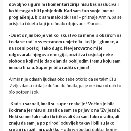
dovoljno sigurnim i komentari žirija nisu baš naslućivali
ko bi mogao biti pobjednik. Kad sam čuo svoje ime na
proglašenju, bio sam malo šokiran!
– priznaje Armin, pa se
prisjeća i dueta koji je u finalu otpjevao s Đurom.
-Duet s njim bio je veliko iskustvo za mene, s obzirom na
to da se radi o svestranom umjetniku koji je i glumac, a
na sceni postoji tako dugo. Nevjerovatno mi je
odgovarala njegova energija, pozitiva i osjećaj neke
slobode koji mi je dao elan da pobijedim tremu koju sam
imao u finalu. Super je bilo raditi s njima!
Armin nije odmah ljudima oko sebe otkrio da se takmiči u
‘Zvijezdama’ ni da je došao do finala, pa je nekima od njih to
bio potpuni šok.
-Kad su saznali, imali su super reakcije! Većina je bila
šokirana jer nisu ni znali da sam se prijavio na ‘Zvijezde’.
Neki su me čak malo i kritikovali što sam tako uradio, ali
znaju da sam ja po prirodi oduvijek takav i bili su jako
sretni i pružili mi podršku –
otkriva budući doktor koji je