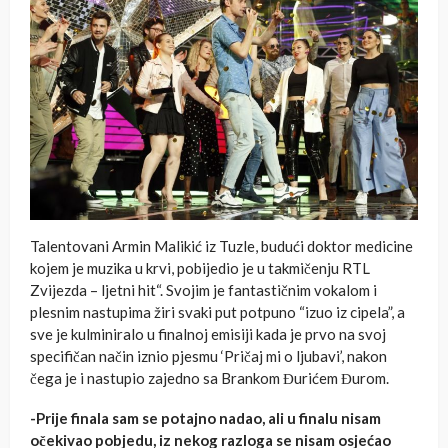
Talentovani Armin Malikić iz Tuzle, budući doktor medicine
kojem je muzika u krvi, pobijedio je u takmičenju RTL
Zvijezda – ljetni hit“. Svojim je fantastičnim vokalom i
plesnim nastupima žiri svaki put potpuno “izuo iz cipela”, a
sve je kulminiralo u finalnoj emisiji kada je prvo na svoj
specifičan način iznio pjesmu ‘Pričaj mi o ljubavi’, nakon
čega je i nastupio zajedno sa Brankom Đurićem Đurom.
-Prije finala sam se potajno nadao, ali u finalu nisam
očekivao pobjedu, iz nekog razloga se nisam osjećao