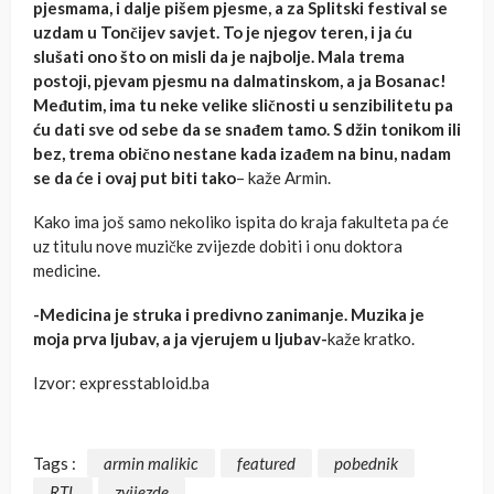
pjesmama, i dalje pišem pjesme, a za Splitski festival se
uzdam u Tončijev savjet. To je njegov teren, i ja ću
slušati ono što on misli da je najbolje. Mala trema
postoji, pjevam pjesmu na dalmatinskom, a ja Bosanac!
Međutim, ima tu neke velike sličnosti u senzibilitetu pa
ću dati sve od sebe da se snađem tamo. S džin tonikom ili
bez, trema obično nestane kada izađem na binu, nadam
se da će i ovaj put biti tako
– kaže Armin.
Kako ima još samo nekoliko ispita do kraja fakulteta pa će
uz titulu nove muzičke zvijezde dobiti i onu doktora
medicine.
-Medicina je struka i predivno zanimanje. Muzika je
moja prva ljubav, a ja vjerujem u ljubav-
kaže kratko.
Izvor: expresstabloid.ba
Tags :
armin malikic
featured
pobednik
RTL
zvijezde