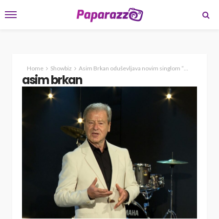
Home
Showbiz
Asim Brkan oduševljava novim singlom “O tom po tom”
asim brkan