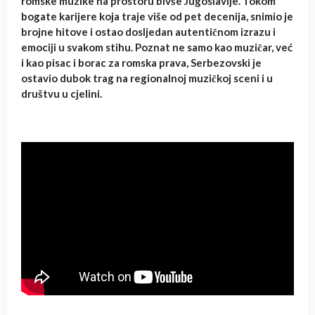
romske muzike na prostoru bivše Jugoslavije. Tokom
bogate karijere koja traje više od pet decenija, snimio je
brojne hitove i ostao dosljedan autentičnom izrazu i
emociji u svakom stihu. Poznat ne samo kao muzičar, već
i kao pisac i borac za romska prava, Serbezovski je
ostavio dubok trag na regionalnoj muzičkoj sceni i u
društvu u cjelini.