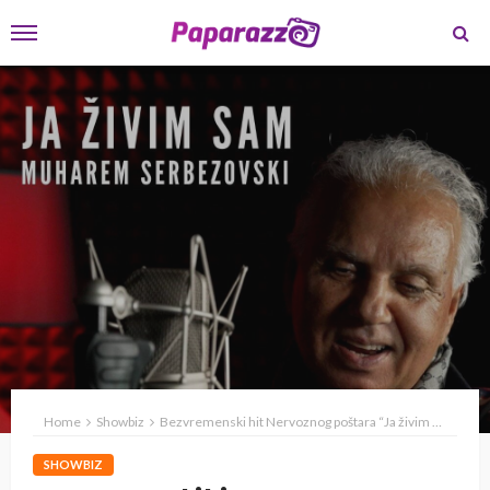
Home
Showbiz
Bezvremenski hit Nervoznog poštara “Ja živim sam” u izvedbi muzičke legende Muharema Serbezovskog
SHOWBIZ