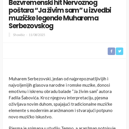
Bezvremenski hit Nervoznog
poštara “Ja živim sam” u izvedbi
muzičke legende Muharema
Serbezovskog
Showbiz
11/08/2025
Muharem Serbezovski, jedan od najprepoznatljivijih i
najvoljenijih glasova narodne i romske muzike, donosi
emotivnu i iskrenu obradu balade “Ja živim sam” autora
Fadila Šabovića. Kroz njegovu interpretaciju, pjesma
oživljava novim duhom, spajajući tradicionalne muzičke
elemente s modernim aranžmanom i stvarajući potpuno
novo muzičko iskustvo.
Pjesma je snimana u studiju Tempo, a aranžman potpisuje