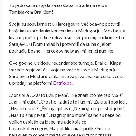
To je do sada uspjela samo klapa Intrade na čelu s
Tomislavom Bralićem!
Svoju su popularnost u Hercegovini već odavno potvrdili
brojnim rasprodanim koncertima u Međugorju i Mostaru, a
krajem prošle godine održali su i svoj premijerni koncert u
Sarajevu, u Domu mladih i potvrdili da su na cijelom
području Bosne i Hercegovine pravi miljenici publike.
Ove godine, u sklopu rođendanske turneje, Bralić i Klapa
Intrade zapjevat će svoje najveće hitove u Međugorju,
Sarajevu i Mostaru, a ulaznice za prva dva koncerta već su
u prodaji na platformi
Entrio.ba
.
„Zora bila“, „Zašto uvik pivam“, „Ne znam što me tebi vuče”,
„Ugrij mi dušu”, „Croatio, iz duše te ljubim“, „Zalutali pogled”,
„Nisan te sriće”, „Škrinja ljubavi”, „Ne mogu te prestat jubit”,
„Našu pismu pivaju”, „Nagrišpano more”, samo su neke od
velikih uspješnica klape Intrade koje će
bosanskohercegovačka publika imati prilike čuti na
najavljenim koncertima za koje će se sigurno tražiti