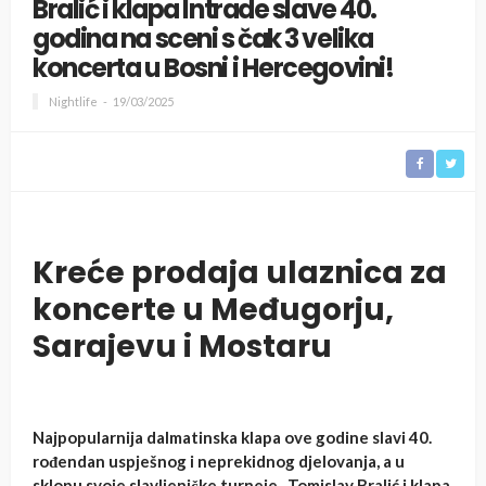
Bralić i klapa Intrade slave 40.
godina na sceni s čak 3 velika
koncerta u Bosni i Hercegovini!
Nightlife
19/03/2025
Kreće prodaja ulaznica za
koncerte u Međugorju,
Sarajevu i Mostaru
Najpopularnija dalmatinska klapa ove godine slavi 40.
rođendan uspješnog i neprekidnog djelovanja, a u
sklopu svoje slavljeničke turneje, Tomislav Bralić i klapa