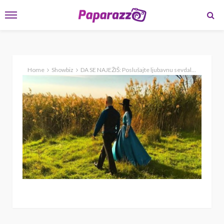
Home
Showbiz
DA SE NAJEŽIŠ: Poslušajte ljubavnu sevdalinku Bože Vreće i Vasila Hadžimanova!