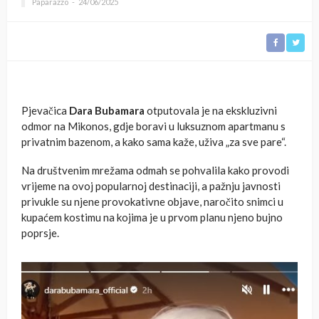
Paparazzo
24/06/2025
Pjevačica
Dara Bubamara
otputovala je na ekskluzivni
odmor na Mikonos, gdje boravi u luksuznom apartmanu s
privatnim bazenom, a kako sama kaže, uživa „za sve pare“.
Na društvenim mrežama odmah se pohvalila kako provodi
vrijeme na ovoj popularnoj destinaciji, a pažnju javnosti
privukle su njene provokativne objave, naročito snimci u
kupaćem kostimu na kojima je u prvom planu njeno bujno
poprsje.