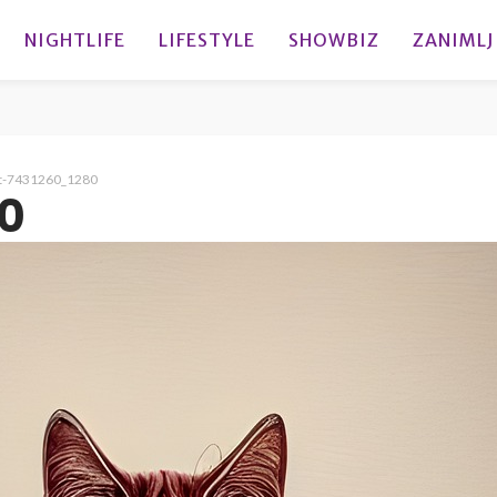
NIGHTLIFE
LIFESTYLE
SHOWBIZ
ZANIMLJ
t-7431260_1280
0