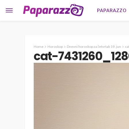
PAPARAZZO
Home
Horoskop
Dnevni horoskop za četvrtak 19. jun
ca
cat-7431260_128