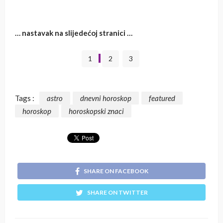
… nastavak na slijedećoj stranici …
1
2
3
Tags :
astro
dnevni horoskop
featured
horoskop
horoskopski znaci
SHARE ON FACEBOOK
SHARE ON TWITTER