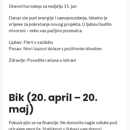
Dnevni horoskop za nedjelju 15. jun
Danas ste puni energije i samopouzdanja. Idealno je
vrijeme za pokretanje novog projekta. U ljubavi budite
otvoreni – neko vas pažljivo posmatra.
Ljubav: Flert u vazduhu
Posao: Novi izazovi dolaze s pozitivnim ishodom
Zdravlje: Povedite računa o ishrani
Bik (20. april – 20.
maj)
Fokusirajte se na finansije. Ne donosite nagle odluke pod
uticajem emocija. Stabilnost u ljubavi vam donosi