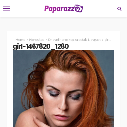
Home
Horoskop
Dnevni horoskop za petak 1. avgust
girl-1467820_1280
girl-1467820_1280