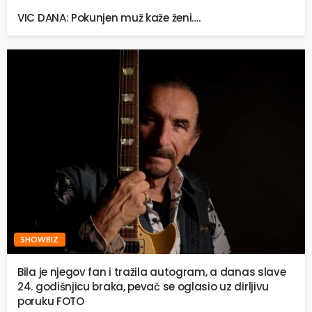
VIC DANA: Pokunjen muž kaže ženi….
SHOWBIZ
Bila je njegov fan i tražila autogram, a danas slave
24. godišnjicu braka, pevač se oglasio uz dirljivu
poruku FOTO