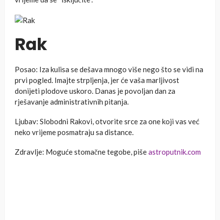
Rak
Posao: Iza kulisa se dešava mnogo više nego što se vidi na
prvi pogled. Imajte strpljenja, jer će vaša marljivost
donijeti plodove uskoro. Danas je povoljan dan za
rješavanje administrativnih pitanja.
Ljubav: Slobodni Rakovi, otvorite srce za one koji vas već
neko vrijeme posmatraju sa distance.
Zdravlje: Moguće stomačne tegobe, piše
astroputnik.com