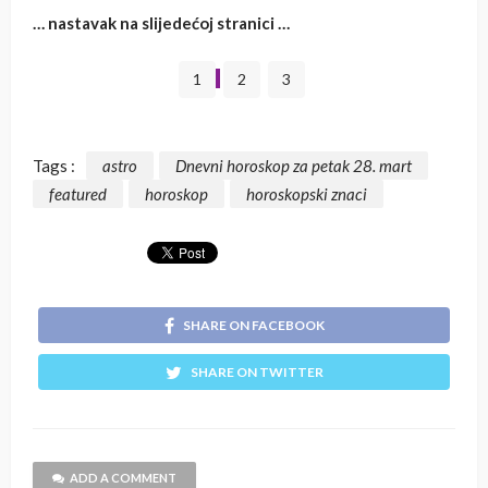
… nastavak na slijedećoj stranici …
1
2
3
Tags :
astro
Dnevni horoskop za petak 28. mart
featured
horoskop
horoskopski znaci
SHARE ON FACEBOOK
SHARE ON TWITTER
ADD A COMMENT