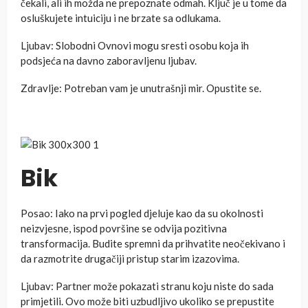
čekali, ali ih možda ne prepoznate odmah. Ključ je u tome da
osluškujete intuiciju i ne brzate sa odlukama.
Ljubav: Slobodni Ovnovi mogu sresti osobu koja ih
podsjeća na davno zaboravljenu ljubav.
Zdravlje: Potreban vam je unutrašnji mir. Opustite se.
Bik
Posao: Iako na prvi pogled djeluje kao da su okolnosti
neizvjesne, ispod površine se odvija pozitivna
transformacija. Budite spremni da prihvatite neočekivano i
da razmotrite drugačiji pristup starim izazovima.
Ljubav: Partner može pokazati stranu koju niste do sada
primjetili. Ovo može biti uzbudljivo ukoliko se prepustite