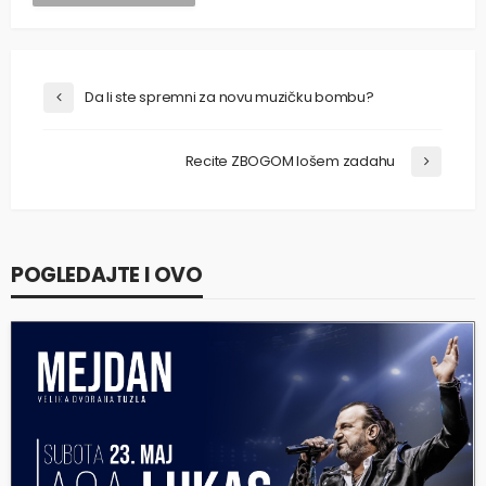
Da li ste spremni za novu muzičku bombu?
Recite ZBOGOM lošem zadahu
POGLEDAJTE I OVO