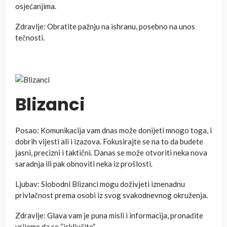
osjećanjima.
Zdravlje: Obratite pažnju na ishranu, posebno na unos
tečnosti.
Blizanci
Posao: Komunikacija vam dnas može donijeti mnogo toga, i
dobrih vijesti ali i izazova. Fokusirajte se na to da budete
jasni, precizni i taktični. Danas se može otvoriti neka nova
saradnja ili pak obnoviti neka iz prošlosti.
Ljubav: Slobodni Blizanci mogu doživjeti iznenadnu
privlačnost prema osobi iz svog svakodnevnog okruženja.
Zdravlje: Glava vam je puna misli i informacija, pronađite
vrijeme da se “isključite”.