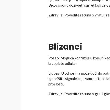
Bikovi mogu doživjeti susret koji će os
Zdravlje:
Povedite računa o vratu i r
Blizanci
Posao:
Moguća konfuzija u komunikacij
brzoplete odluke.
Ljubav:
U odnosima može doći do pot
ignorišite signale koje vam partner š
prošlosti.
Zdravlje:
Povedite računa o grlu i gla