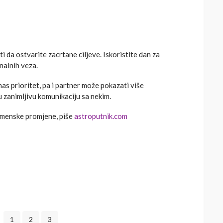
i da ostvarite zacrtane ciljeve. Iskoristite dan za
nalnih veza.
s prioritet, pa i partner može pokazati više
 zanimljivu komunikaciju sa nekim.
emenske promjene, piše
astroputnik.com
1
2
3