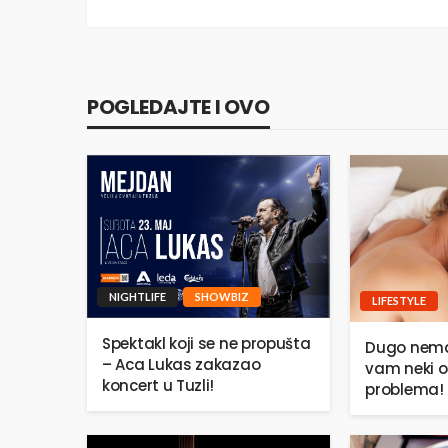
POGLEDAJTE I OVO
NIGHTLIFE
SHOWBIZ
LIFESTYLE
Spektakl koji se ne propušta
Dugo nema
– Aca Lukas zakazao
vam neki o
koncert u Tuzli!
problema!