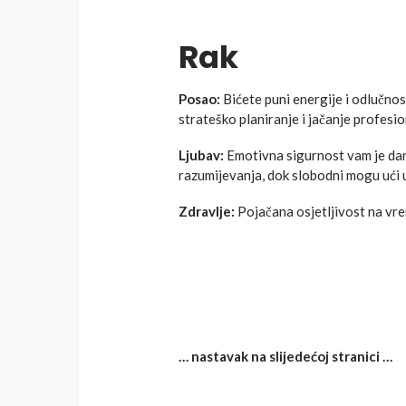
Rak
Posao:
Bićete puni energije i odlučnost
strateško planiranje i jačanje profesio
Ljubav:
Emotivna sigurnost vam je dana
razumijevanja, dok slobodni mogu ući u
Zdravlje:
Pojačana osjetljivost na vr
… nastavak na slijedećoj stranici …