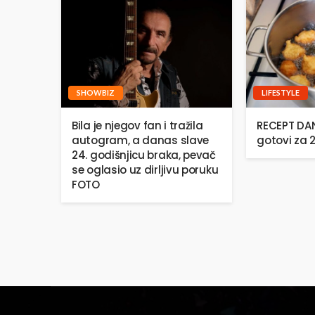
SHOWBIZ
LIFESTYLE
Bila je njegov fan i tražila
RECEPT DANA
autogram, a danas slave
gotovi za 
24. godišnjicu braka, pevač
se oglasio uz dirljivu poruku
FOTO