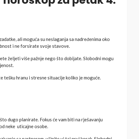
 horoskop za petak 4.
 zadatke, ali moguća su neslaganja sa nadređenima oko
bnost i ne forsirate svoje stavove.
te željeti više pažnje nego što dobijate. Slobodni mogu
njenost.
e tešku hranu i stresne situacije koliko je moguće.
to dugo planirate. Fokus će vam biti na rješavanju
 od neke uticajne osobe.
ivanje sa partnerom, učinite vi taj prvi korak. Slobodni