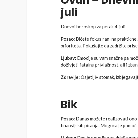
Ovan – Dnevni
juli
Dnevni horoskop za petak 4. juli
Posao:
Bićete fokusirani na praktične
prioriteta. Pokušajte da zadržite prise
Ljubav:
Emocije su vam snažne pa može
doživjeti fatalnu privlačnost, ali i zbu
Zdravlje:
Osjetljiv stomak, izbjegavajt
Bik
Posao:
Danas možete realizovati ono š
finansijskih pitanja. Moguća je pomoć
Ljubav:
Dan je povoljan za dublje povez