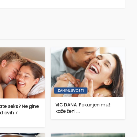
ZANIMLJIVOSTI
VIC DANA: Pokunjen muž
te seks? Ne gine
kaže ženi….
d ovih 7