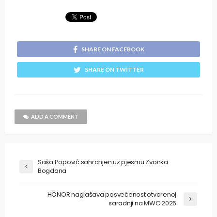
SHARE ON FACEBOOK
SHARE ON TWITTER
ADD A COMMENT
Saša Popović sahranjen uz pjesmu Zvonka
Bogdana
HONOR naglašava posvećenost otvorenoj
saradnji na MWC 2025