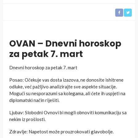
OVAN – Dnevni horoskop
za petak 7. mart
Dnevni horoskop za petak 7. mart
Posao: Očekuje vas dosta izazova, ne donosite ishitrene
odluke, već pažljivo analizirajte sve aspekte situacije.
Mogući su nesporazumi sa kolegama, ali ćete ih uspjeti na
diplomatski način riješiti.
Ljubav: Slobodni Ovnovi bi mogli obnoviti komunikaciju sa
nekim iz prošlosti.
Zdravlje: Napetost može prouzrokovati glavobolje.