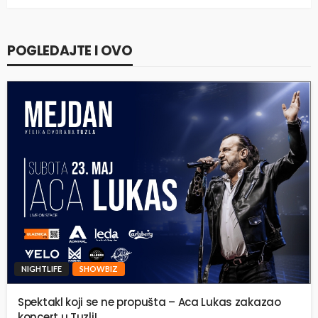
POGLEDAJTE I OVO
NIGHTLIFE
SHOWBIZ
Spektakl koji se ne propušta – Aca Lukas zakazao
koncert u Tuzli!