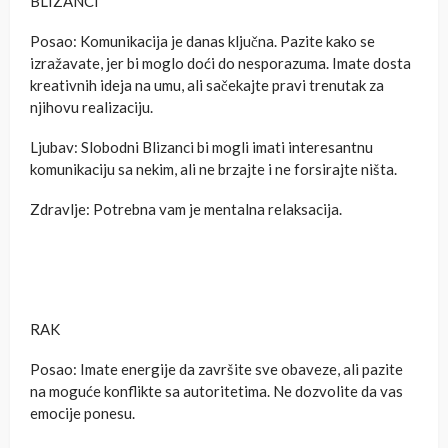
BLIZANCI
Posao: Komunikacija je danas ključna. Pazite kako se
izražavate, jer bi moglo doći do nesporazuma. Imate dosta
kreativnih ideja na umu, ali sačekajte pravi trenutak za
njihovu realizaciju.
Ljubav: Slobodni Blizanci bi mogli imati interesantnu
komunikaciju sa nekim, ali ne brzajte i ne forsirajte ništa.
Zdravlje: Potrebna vam je mentalna relaksacija.
RAK
Posao: Imate energije da završite sve obaveze, ali pazite
na moguće konflikte sa autoritetima. Ne dozvolite da vas
emocije ponesu.