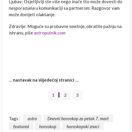
Ljubav: Osjetljiviji ste više nego inače što može dovesti do
nesporazuma u komunikaciji sa partnerom. Razgovor vam
može donijeti olakšanje.
Zdravlje: Moguće su probavne smetnje, obratite pažnju na
ishranu, piše
astroputnik.com
… nastavak na slijedećoj stranici …
1
2
3
Tags :
astro
Dnevni horoskop za petak 7. mart
featured
horoskop
horoskopski znaci