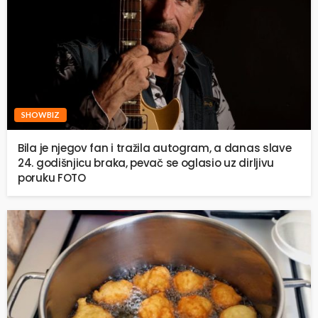
SHOWBIZ
Bila je njegov fan i tražila autogram, a danas slave
24. godišnjicu braka, pevač se oglasio uz dirljivu
poruku FOTO