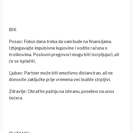
BIK
Posao: Fokus dana treba da vam bude na finansijama.
Izbjegavajte impulsivne kupovine i vodite računa o
troškovima. Poslovni pregovori mogu biti iscrpljujući, ali
će se isplatiti.
Ljubav: Partner može biti emotivno distanciran, ali ne
donosite zaključke prije vremena već budite strpljivi.
Zdravlje: Obratite pažnju na ishranu, posebno na unos
šećera.