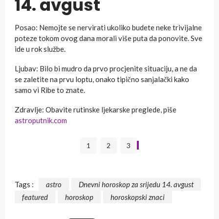
14. avgust
Posao: Nemojte se nervirati ukoliko budete neke trivijalne
poteze tokom ovog dana morali više puta da ponovite. Sve
ide u rok službe.
Ljubav: Bilo bi mudro da prvo procjenite situaciju, a ne da
se zaletite na prvu loptu, onako tipično sanjalački kako
samo vi Ribe to znate.
Zdravlje: Obavite rutinske ljekarske preglede, piše
astroputnik.com
1
2
3
Tags :
astro
Dnevni horoskop za srijedu 14. avgust
featured
horoskop
horoskopski znaci