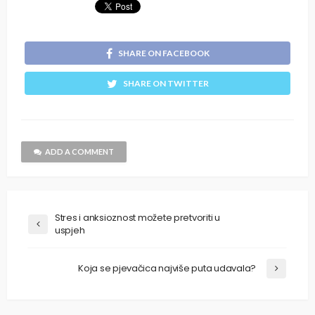
SHARE ON FACEBOOK
SHARE ON TWITTER
ADD A COMMENT
Stres i anksioznost možete pretvoriti u
uspjeh
Koja se pjevačica najviše puta udavala?