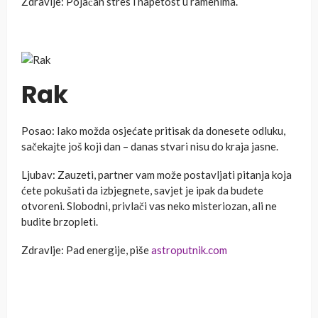
Zdravlje: Pojačan stres i napetost u ramenima.
Rak
Posao: Iako možda osjećate pritisak da donesete odluku,
sačekajte još koji dan – danas stvari nisu do kraja jasne.
Ljubav: Zauzeti, partner vam može postavljati pitanja koja
ćete pokušati da izbjegnete, savjet je ipak da budete
otvoreni. Slobodni, privlači vas neko misteriozan, ali ne
budite brzopleti.
Zdravlje: Pad energije, piše
astroputnik.com