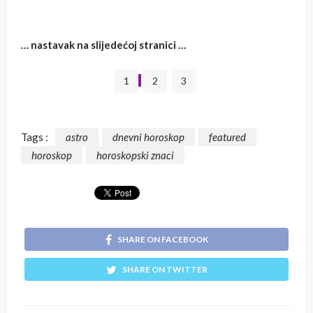
… nastavak na slijedećoj stranici …
1
2
3
Tags :
astro
dnevni horoskop
featured
horoskop
horoskopski znaci
SHARE ON FACEBOOK
SHARE ON TWITTER