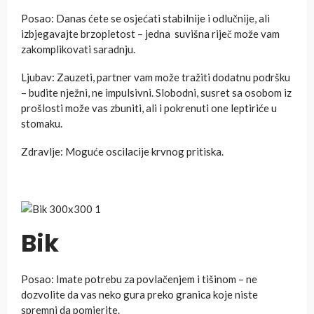
Posao: Danas ćete se osjećati stabilnije i odlučnije, ali
izbjegavajte brzopletost – jedna suvišna riječ može vam
zakomplikovati saradnju.
Ljubav: Zauzeti, partner vam može tražiti dodatnu podršku
– budite nježni, ne impulsivni. Slobodni, susret sa osobom iz
prošlosti može vas zbuniti, ali i pokrenuti one leptiriće u
stomaku.
Zdravlje: Moguće oscilacije krvnog pritiska.
Bik
Posao: Imate potrebu za povlačenjem i tišinom – ne
dozvolite da vas neko gura preko granica koje niste
spremni da pomjerite.