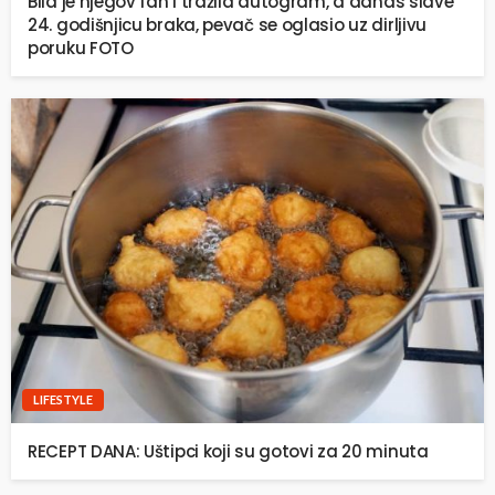
Bila je njegov fan i tražila autogram, a danas slave
24. godišnjicu braka, pevač se oglasio uz dirljivu
poruku FOTO
LIFESTYLE
RECEPT DANA: Uštipci koji su gotovi za 20 minuta