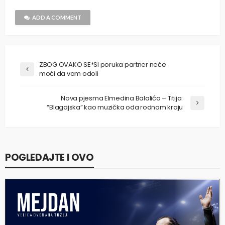
ADD A COMMENT
ZBOG OVAKO SE*SI poruka partner neće
moći da vam odoli
Nova pjesma Elmedina Balalića – Titija:
“Blagajska” kao muzička oda rodnom kraju
POGLEDAJTE I OVO