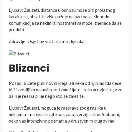
Ljubav: Zauzeti, distanca u odnosu može biti prolaznog
karaktera, obratite više pažnje na partnera. Slobodni,
komunikacija sa nekim iz inostranstva može iznenada da se
produbi.
Zdravlje: Osjetljiv vrat i štitna žlijezda.
Blizanci
Posao: Bićete puni novih ideja, ali neka od njih možda neće
biti izvodljiva na način koji zamišljate , zato provjerite prvo
da li je realna prije nego što se zaletite.
Ljubav: Zauzeti, moguća je rasprava zbog razlika u
mišljenju – ne insistirajte na svojoj verziji istine. Slobodni,
neko vas intenzivno posmatra u društvenim krugovima.