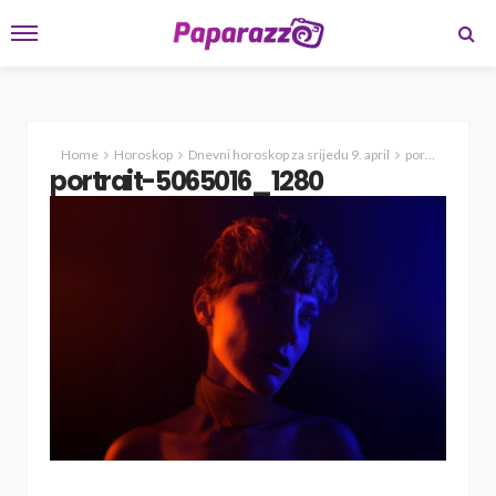
Home
Horoskop
Dnevni horoskop za srijedu 9. april
portrait-5065016_1280
portrait-5065016_1280