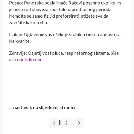
Posao: Pune ruke posla imaće Rakovi posebno ukoliko im
je nešto od obaveza zaostalo iz prethodnog perioda.
Nemojte se samo fizički preforsirati, stižete sve da
završite kako treba.
Ljubav: Uglavnom vas očekuje stabilna i mirna atmosfera.
Ne kvarite.
Zdravlje: Osjetljivost pluća, respiratornog sistema, piše
astroputnik.com
… nastavak na slijedećoj stranici …
1
2
3