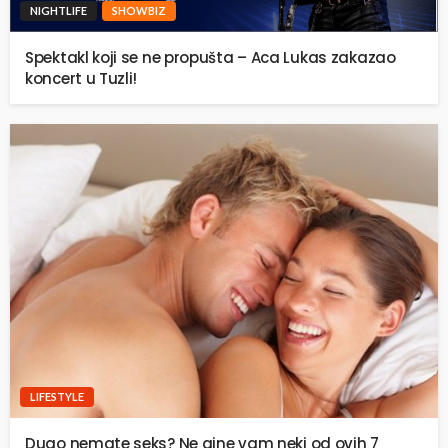
NIGHTLIFE
SHOWBIZ
Spektakl koji se ne propušta – Aca Lukas zakazao
koncert u Tuzli!
LIFESTYLE
Dugo nemate seks? Ne gine vam neki od ovih 7