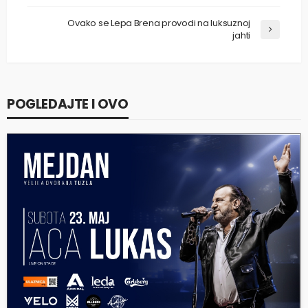
Ovako se Lepa Brena provodi na luksuznoj
jahti
POGLEDAJTE I OVO