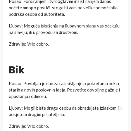
Posao: Forsiranjem i tvrdoglavim insistiranjem danas
nećete mnogo postići, stoga bi vam od velike pomoći bila
podrška osoba od autoriteta.
Ljubav: Moguća iskušenja na ljubavnom planu vas očekuju
na slavlju, ili u provodu sa društvom.
Zdravlje: Vrlo dobro.
Bik
Posao: Povoljan je dan za razmišljanje o pokretanju nekih
starih a novih poslovnih ideja. Posvetite dovoljno pažnje i
opuštanju i odmoru.
Ljubav: Mogli biste dragu osobu da obradujete izlaskom, ili
posjetom dragim prijateljima.
Zdravlje: Vrlo dobro.