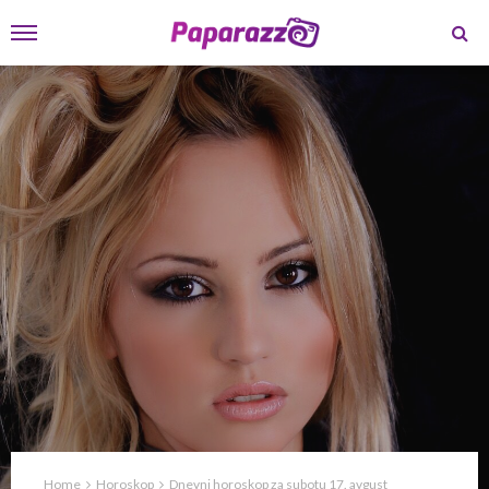
Home
Horoskop
Dnevni horoskop za subotu 17. avgust