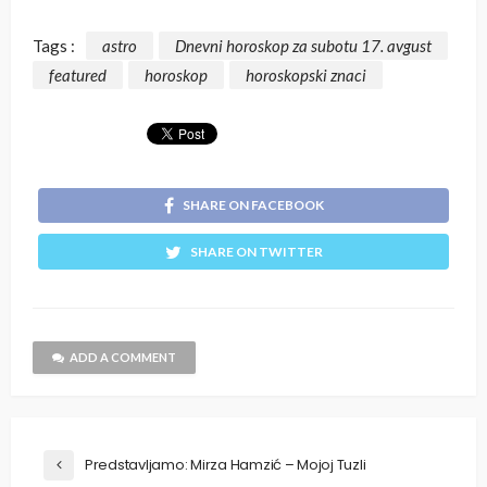
Tags :
astro
Dnevni horoskop za subotu 17. avgust
featured
horoskop
horoskopski znaci
SHARE ON FACEBOOK
SHARE ON TWITTER
ADD A COMMENT
Predstavljamo: Mirza Hamzić – Mojoj Tuzli