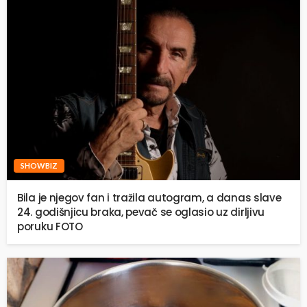
SHOWBIZ
Bila je njegov fan i tražila autogram, a danas slave
24. godišnjicu braka, pevač se oglasio uz dirljivu
poruku FOTO