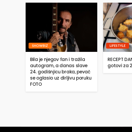
SHOWBIZ
LIFESTYLE
Bila je njegov fan i tražila
RECEPT DANA
autogram, a danas slave
gotovi za 
24. godišnjicu braka, pevač
se oglasio uz dirljivu poruku
FOTO