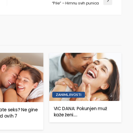
“Pile” – Himnu svih punica
ZANIMLJIVOSTI
VIC DANA: Pokunjen muž
te seks? Ne gine
kaže ženi….
d ovih 7