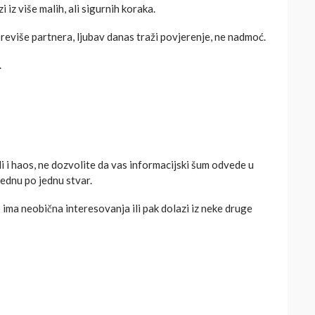
i iz više malih, ali sigurnih koraka.
reviše partnera, ljubav danas traži povjerenje, ne nadmoć.
.
 i haos, ne dozvolite da vas informacijski šum odvede u
ednu po jednu stvar.
 ima neobična interesovanja ili pak dolazi iz neke druge