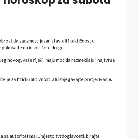
 horoskop za subotu
rost da zauzmete jasan stav, ali i taktičnost u
ć pokušajte da inspirišete druge.
čeg novog, vaše riječi imaju moć da razmekšaju i najtvrđa
e je za fizičku aktivnost, ali izbjegavajte pretjerivanje.
 sa autoritetima. Umjesto tvrdoglavosti, birajte