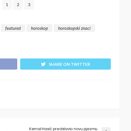
1
2
3
featured
horoskop
horoskopski znaci
SHARE ON TWITTER
Kemal Hasić predstavio novu pjesmu