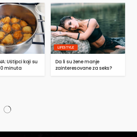
LIFESTYLE
: Uštipci koji su
Da li su žene manje
20 minuta
zainteresovane za seks?