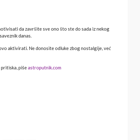
tivisati da završite sve ono što ste do sada iz nekog
 saveznik danas.
vo aktivirati. Ne donosite odluke zbog nostalgije, već
pritiska, piše
astroputnik.com