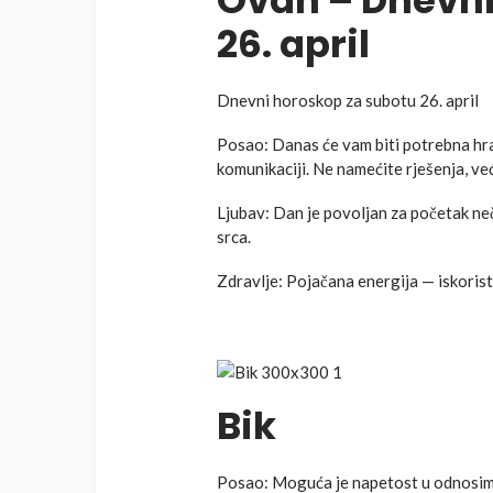
Ovan – Dnevni
26. april
Dnevni horoskop za subotu 26. april
Posao: Danas će vam biti potrebna hrab
komunikaciji. Ne namećite rješenja, ve
Ljubav: Dan je povoljan za početak ne
srca.
Zdravlje: Pojačana energija — iskoristit
Bik
Posao: Moguća je napetost u odnosima