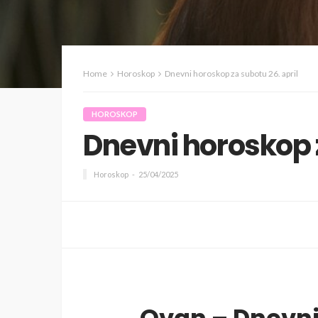
Home
Horoskop
Dnevni horoskop za subotu 26. april
HOROSKOP
Dnevni horoskop z
Horoskop
25/04/2025