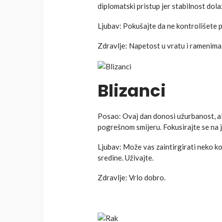
diplomatski pristup jer stabilnost dolaz
Ljubav: Pokušajte da ne kontrolišete p
Zdravlje: Napetost u vratu i ramenima
Blizanci
Posao: Ovaj dan donosi užurbanost, ali
pogrešnom smijeru. Fokusirajte se na j
Ljubav: Može vas zaintirgirati neko ko
sredine. Uživajte.
Zdravlje: Vrlo dobro.