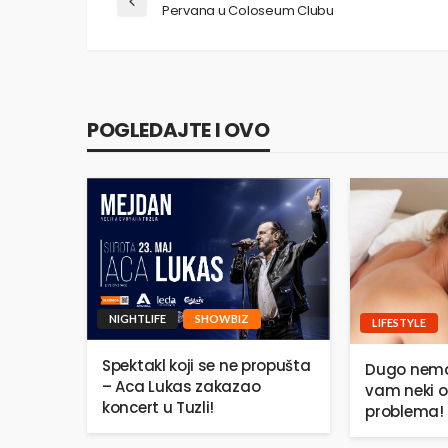
Pervana u Coloseum Clubu
POGLEDAJTE I OVO
NIGHTLIFE
SHOWBIZ
LIFESTYLE
Spektakl koji se ne propušta
Dugo nema
– Aca Lukas zakazao
vam neki o
koncert u Tuzli!
problema!