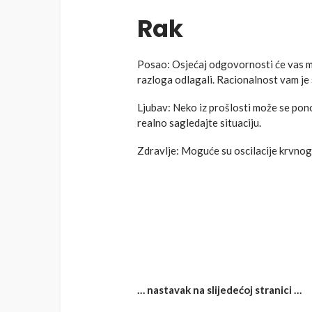
Rak
Posao: Osjećaj odgovornosti će vas mo
razloga odlagali. Racionalnost vam je
Ljubav: Neko iz prošlosti može se pono
realno sagledajte situaciju.
Zdravlje: Moguće su oscilacije krvnog 
… nastavak na slijedećoj stranici …