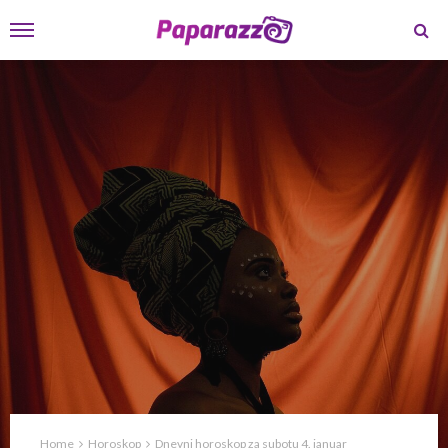
Home
Horoskop
Dnevni horoskop za subotu 4. januar