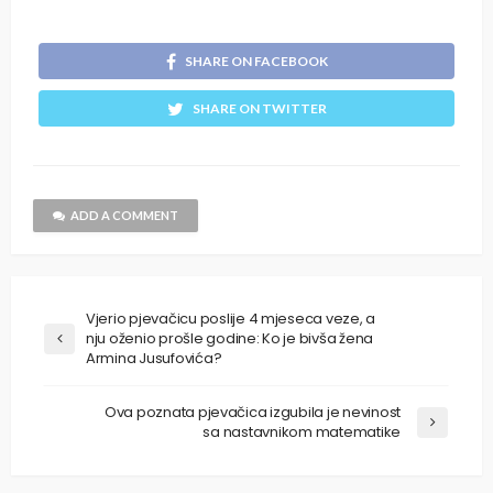
SHARE ON FACEBOOK
SHARE ON TWITTER
ADD A COMMENT
Vjerio pjevačicu poslije 4 mjeseca veze, a
nju oženio prošle godine: Ko je bivša žena
Armina Jusufovića?
Ova poznata pjevačica izgubila je nevinost
sa nastavnikom matematike