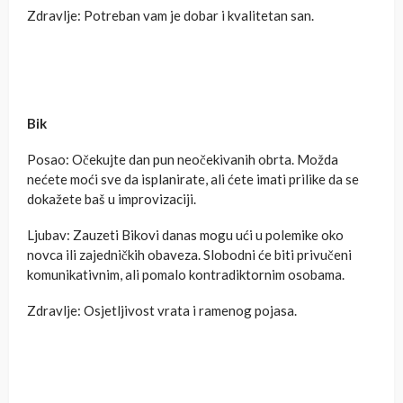
Zdravlje: Potreban vam je dobar i kvalitetan san.
Bik
Posao: Očekujte dan pun neočekivanih obrta. Možda
nećete moći sve da isplanirate, ali ćete imati prilike da se
dokažete baš u improvizaciji.
Ljubav: Zauzeti Bikovi danas mogu ući u polemike oko
novca ili zajedničkih obaveza. Slobodni će biti privučeni
komunikativnim, ali pomalo kontradiktornim osobama.
Zdravlje: Osjetljivost vrata i ramenog pojasa.