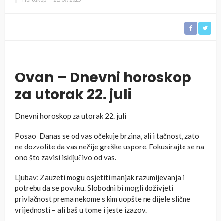
Ovan – Dnevni horoskop
za utorak 22. juli
Dnevni horoskop za utorak 22. juli
Posao: Danas se od vas očekuje brzina, ali i tačnost, zato
ne dozvolite da vas nečije greške uspore. Fokusirajte se na
ono što zavisi isključivo od vas.
Ljubav: Zauzeti mogu osjetiti manjak razumijevanja i
potrebu da se povuku. Slobodni bi mogli doživjeti
privlačnost prema nekome s kim uopšte ne dijele slične
vrijednosti – ali baš u tome i jeste izazov.