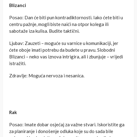
Blizanci
Posao: Dan će biti pun kontradiktornosti. Iako ćete biti u
centru pažnje, mogli biste naići na otpor kolega ili
sabotaže iza kulisa. Budite taktični.
Ljubav: Zauzeti – moguće su varnice u komunikaciji, jer
ćete oboje imati potrebu da budete u pravu. Slobodni
Blizanci – neko vas iznova intrigira, ali i zbunjuje – vrijedi
istražiti.
Zdravlje: Moguća nervoza i nesanica.
Rak
Posao: Imate dobar osjećaj za važne stvari. Iskoristite ga
za planiranje i donošenje odluka koje su do sada bile