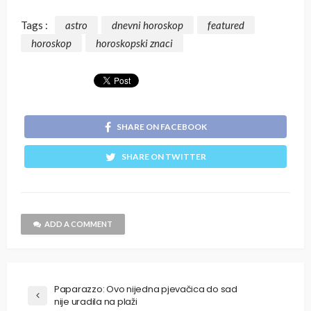
Tags :
astro
dnevni horoskop
featured
horoskop
horoskopski znaci
SHARE ON FACEBOOK
SHARE ON TWITTER
ADD A COMMENT
Paparazzo: Ovo nijedna pjevačica do sad
nije uradila na plaži