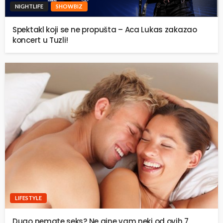
NIGHTLIFE
SHOWBIZ
Spektakl koji se ne propušta – Aca Lukas zakazao
koncert u Tuzli!
LIFESTYLE
Dugo nemate seks? Ne gine vam neki od ovih 7