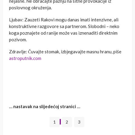
nejasne. Ne obraćajte pažnju na sitne provokacije iz
poslovnog okruženja.
Ljubav: Zauzeti Rakovi mogu danas imati intenzivne, ali
konstruktivne razgovore sa partnerom. Slobodni – neko
koga poznajete od ranije može vas iznenaditi direktnim
pozivom.
Zdravlje: Čuvajte stomak, izbjegavajte masnu hranu, piše
astroputnik.com
… nastavak na slijedećoj stranici …
1
2
3