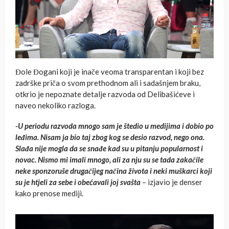
Đole Đogani koji je inače veoma transparentan i koji bez
zadrške priča o svom prethodnom ali i sadašnjem braku,
otkrio je nepoznate detalje razvoda od Delibašićeve i
naveo nekoliko razloga.
-U periodu razvoda mnogo sam je štedio u medijima i dobio po
leđima. Nisam ja bio taj zbog kog se desio razvod, nego ona.
Slađa nije mogla da se snađe kad su u pitanju popularnost i
novac. Nismo mi imali mnogo, ali za nju su se tada zakačile
neke sponzoruše drugačijeg načina života i neki muškarci koji
su je htjeli za sebe i obećavali joj svašta
– izjavio je denser
kako prenose mediji.