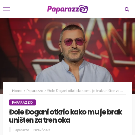
Home
Paparazzo
Đole Đogani otkrio kako mu je brak uništen za tren oka
PAPARAZZO
Đole Đogani otkrio kako mu je brak
uništen za tren oka
Paparazzo
28/07/2025