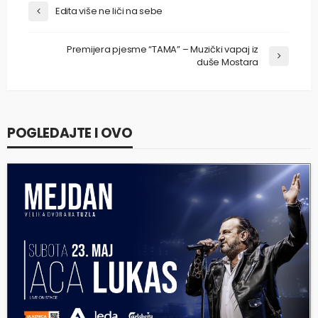
Edita više ne liči na sebe
Premijera pjesme “TAMA” – Muzički vapaj iz
duše Mostara
POGLEDAJTE I OVO