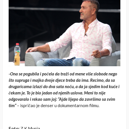
-Ona se pogubila i počela da traži od mene više slobode nego
što supruga i majka dvoje djece treba da ima. Recimo, da sa
drugaricama izlazi do dva sata noću, a da ja sjedim kod kuće i
čekam je. To je bio jedan od njenih uslova. Meni to nije
odgovaralo i rekao sam joj: “Ajde lijepo da završimo sa svim
tim”
– ispričao je denser u dokumentarnom filmu.
Foto:
Z.K.Munja,