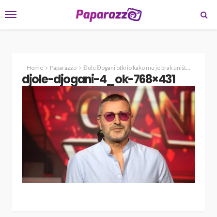
Home
Paparazzo
Đole Đogani otkrio kako mu je brak uništen za tren oka
djole-djogani-4_ok-768×431