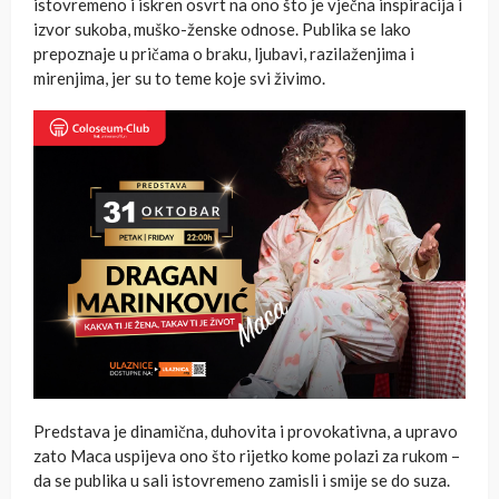
istovremeno i iskren osvrt na ono što je vječna inspiracija i
izvor sukoba, muško-ženske odnose. Publika se lako
prepoznaje u pričama o braku, ljubavi, razilaženjima i
mirenjima, jer su to teme koje svi živimo.
Predstava je dinamična, duhovita i provokativna, a upravo
zato Maca uspijeva ono što rijetko kome polazi za rukom –
da se publika u sali istovremeno zamisli i smije se do suza.