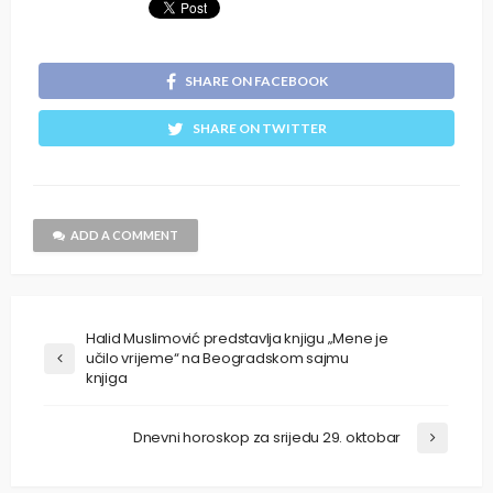
SHARE ON FACEBOOK
SHARE ON TWITTER
ADD A COMMENT
Halid Muslimović predstavlja knjigu „Mene je
učilo vrijeme“ na Beogradskom sajmu
knjiga
Dnevni horoskop za srijedu 29. oktobar