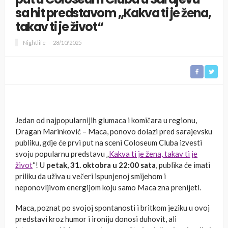
sa hit predstavom „Kakva ti je žena,
takav ti je život“
Nightlife
28/10/2025
Jedan od najpopularnijih glumaca i komičara u regionu,
Dragan Marinković – Maca, ponovo dolazi pred sarajevsku
publiku, gdje će prvi put na sceni Coloseum Cluba izvesti
svoju popularnu predstavu „
Kakva ti je žena, takav ti je
život
“! U
petak, 31. oktobra u 22:00 sata
, publika će imati
priliku da uživa u večeri ispunjenoj smijehom i
neponovljivom energijom koju samo Maca zna prenijeti.
Maca, poznat po svojoj spontanosti i britkom jeziku u ovoj
predstavi kroz humor i ironiju donosi duhovit, ali