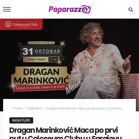
Home
Nightlife
Dragan Marinković Maca po prvi put u Coloseum Clubu u Sarajevu sa hit predstavom „Kakva ti je žena, takav ti je život“
NIGHTLIFE
Dragan Marinković Maca po prvi
put u Coloseum Clubu u Sarajevu