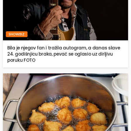
SHOWBIZ
Bila je njegov fan i tražila autogram, a danas slave
24. godišnjicu braka, pevač se oglasio uz dirljivu
poruku FOTO