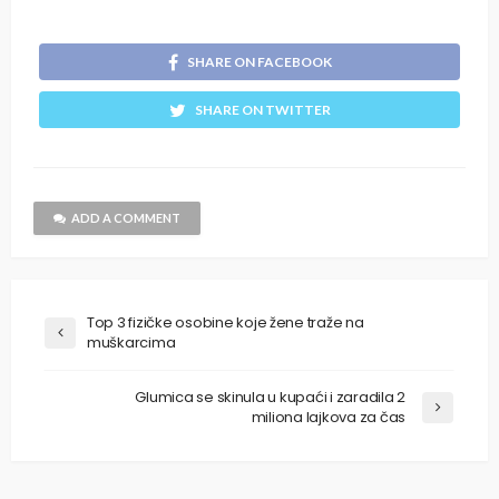
SHARE ON FACEBOOK
SHARE ON TWITTER
ADD A COMMENT
Top 3 fizičke osobine koje žene traže na
muškarcima
Glumica se skinula u kupaći i zaradila 2
miliona lajkova za čas