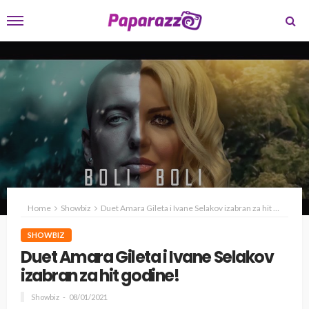
Home
Showbiz
Duet Amara Gileta i Ivane Selakov izabran za hit godine!
SHOWBIZ
Duet Amara Gileta i Ivane Selakov
izabran za hit godine!
Showbiz
08/01/2021