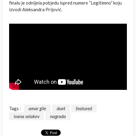
finalu je odnijela pobjedu ispred numere “Legitimno” koju
izvodi Aleksandra Prijović.
Tags :
amar gile
duet
featured
ivana selakov
nagrada