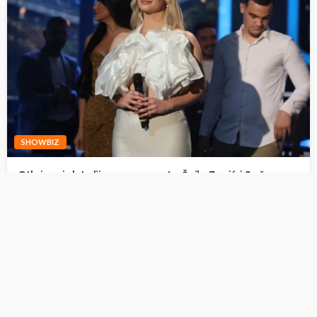
SHOWBIZ
Otkriveni detalji prvog susreta Šejle Zonić i Saše
Popovića: ,,Tad je sve eksplodiralo“ (VIDEO)