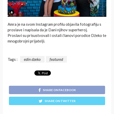
Amra je na svom Instagram profilu objavila fotografiju s
proslave i napisala da je Dani njihov superheroj.
Proslavi su prisustvovali i ostali članovi porodice Džeko te
mnogobrojni prijatelji.
Tags :
edin dzeko
featured
SHARE ON FACEBOOK
SHARE ON TWITTER