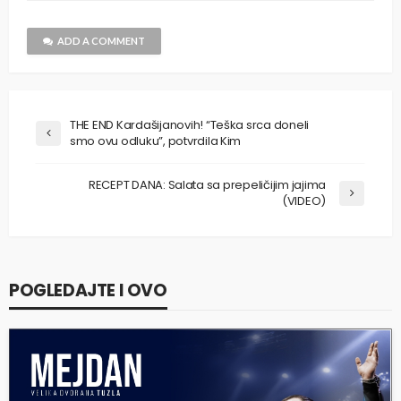
ADD A COMMENT
THE END Kardašijanovih! “Teška srca doneli
smo ovu odluku”, potvrdila Kim
RECEPT DANA: Salata sa prepeličijim jajima
(VIDEO)
POGLEDAJTE I OVO