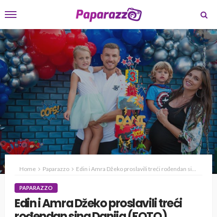
Home
Paparazzo
Edin i Amra Džeko proslavili treći rođendan sina Danija (FOTO)
PAPARAZZO
Edin i Amra Džeko proslavili treći
rođendan sina Danija (FOTO)