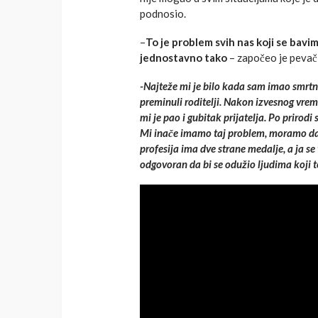
podnosio.
–
To je problem svih nas koji se bavi
jednostavno tako
– započeo je pevač
-Najteže mi je bilo kada sam imao smrtn
preminuli roditelji. Nakon izvesnog vrem
mi je pao i gubitak prijatelja. Po prirod
Mi inače imamo taj problem, moramo da z
profesija ima dve strane medalje, a ja 
odgovoran da bi se odužio ljudima koji t