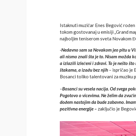
Istaknuti muzičar Enes Begović rođen 
tokom gostovanaj u emisiji „Grand mag
najboljim teniserom sveta Novakom 
-Nedavno sam sa Novakom jeo pitu u Vis
ali nismo znali šta je to. Nisam možda ko
a izlazili izlečeni i zdravi. To je nešto
štakama, a izađu bez njih
– ispričao je 
Bosanci toliko talentovani za muziku 
–
Bosanci su vesela nacija. Od svega po
Pogotovo o vicevima. Ne želim da zvučim 
dođem nastojim da bude zabavno. Imam sv
pozitivna energije –
zaključio je Begovi