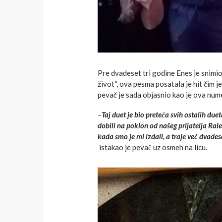
Pre dvadeset tri godine Enes je snim
život“, ova pesma posatala je hit čim je
pevač je sada objasnio kao je ova num
–
Taj duet je bio preteča svih ostalih du
dobili na poklon od našeg prijatelja Ra
kada smo je mi izdali, a traje već dvades
istakao je pevač uz osmeh na licu.