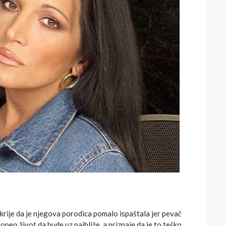
krije da je njegova porodica pomalo ispaštala jer pevač
oneo život da bude uz najbliže, a priznaje da je to teško