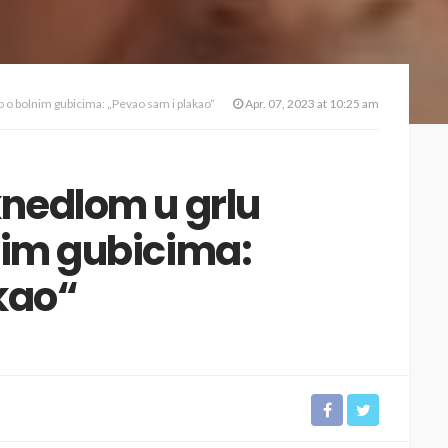
 o bolnim gubicima: „Pevao sam i plakao“
Apr. 07, 2023 at 10:25 am
knedlom u grlu
nim gubicima:
kao“