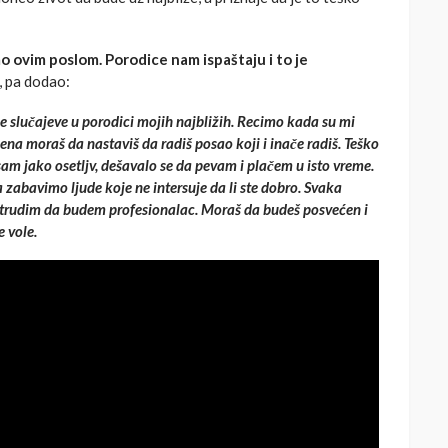
mo ovim poslom. Porodice nam ispaštaju i to je
, pa dodao:
e slučajeve u porodici mojih najbližih. Recimo kada su mi
ena moraš da nastaviš da radiš posao koji i inače radiš. Teško
i sam jako osetljv, dešavalo se da pevam i plačem u isto vreme.
abavimo ljude koje ne intersuje da li ste dobro. Svaka
se trudim da budem profesionalac. Moraš da budeš posvećen i
e vole.