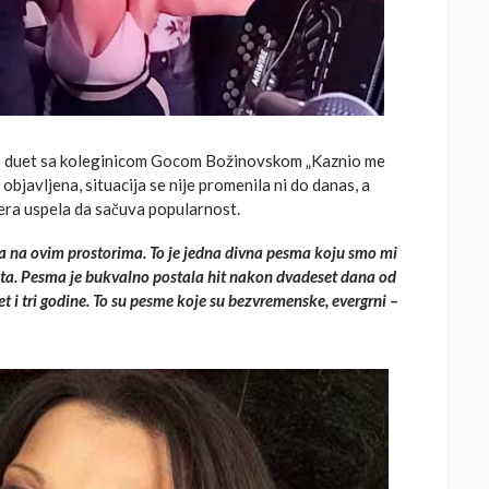
io duet sa koleginicom Gocom Božinovskom „Kaznio me
 objavljena, situacija se nije promenila ni do danas, a
era uspela da sačuva popularnost.
eta na ovim prostorima. To je jedna divna pesma koju smo mi
leta. Pesma je bukvalno postala hit nakon dvadeset dana od
et i tri godine. To su pesme koje su bezvremenske, evergrni –