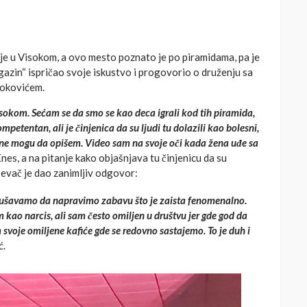
je u Visokom, a ovo mesto poznato je po piramidama, pa je
azin“ ispričao svoje iskustvo i progovorio o druženju sa
Đokovićem.
okom. Sećam se da smo se kao deca igrali kod tih piramida,
mpetentan, ali je činjenica da su ljudi tu dolazili kao bolesni,
 što ne mogu da opišem. Video sam na svoje oči kada žena uđe sa
Enes, a na pitanje kako objašnjava tu činjenicu da su
pevač je dao zanimljiv odgovor:
kušavamo da napravimo zabavu što je zaista fenomenalno.
kao narcis, ali sam često omiljen u društvu jer gde god da
oje omiljene kafiće gde se redovno sastajemo. To je duh i
ć.