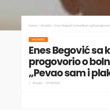
Home
Showbiz
Enes Begović sa knedlom u grlu progovorio
SHOWBIZ
Enes Begović sa 
progovorio o bol
„Pevao sam i pla
Showbiz
07/04/2023