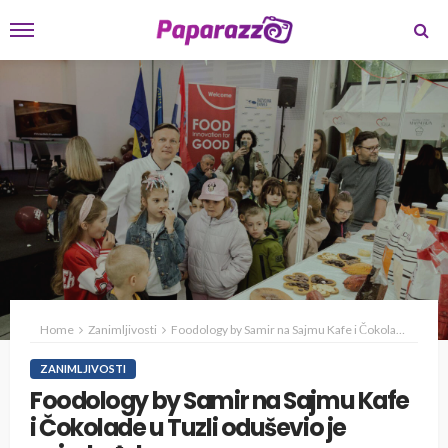
Home
Zanimljivosti
Foodology by Samir na Sajmu Kafe i Čokolade u Tuzli oduševio je najmlađe!
ZANIMLJIVOSTI
Foodology by Samir na Sajmu Kafe
i Čokolade u Tuzli oduševio je