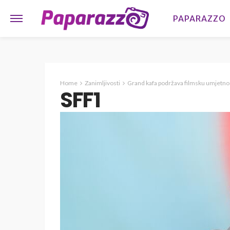
PAPARAZZO
Home
Zanimljivosti
Grand kafa podržava filmsku umjetnos
SFF1