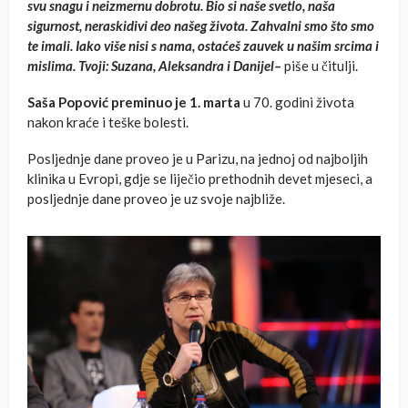
svu snagu i neizmernu dobrotu. Bio si naše svetlo, naša
sigurnost, neraskidivi deo našeg života. Zahvalni smo što smo
te imali. Iako više nisi s nama, ostaćeš zauvek u našim srcima i
mislima. Tvoji: Suzana, Aleksandra i Danijel–
piše u čitulji.
Saša Popović preminuo je 1. marta
u 70. godini života
nakon kraće i teške bolesti.
Posljednje dane proveo je u Parizu, na jednoj od najboljih
klinika u Evropi, gdje se liječio prethodnih devet mjeseci, a
posljednje dane proveo je uz svoje najbliže.