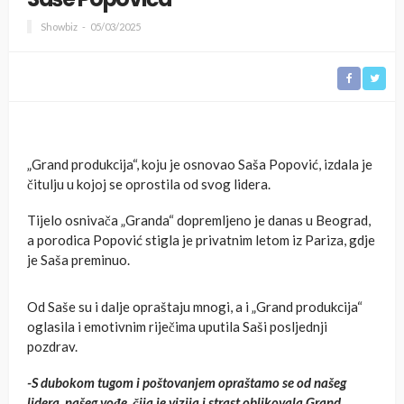
Showbiz
05/03/2025
„Grand produkcija“, koju je osnovao Saša Popović, izdala je
čitulju u kojoj se oprostila od svog lidera.
Tijelo osnivača „Granda“ dopremljeno je danas u Beograd,
a porodica Popović stigla je privatnim letom iz Pariza, gdje
je Saša preminuo.
Od Saše su i dalje opraštaju mnogi, a i „Grand produkcija“
oglasila i emotivnim riječima uputila Saši posljednji
pozdrav.
-S dubokom tugom i poštovanjem opraštamo se od našeg
lidera, našeg vođe, čija je vizija i strast oblikovala Grand