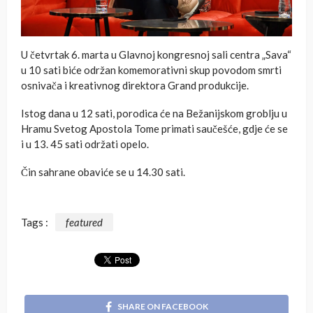
U četvrtak 6. marta u Glavnoj kongresnoj sali centra „Sava“
u 10 sati biće održan komemorativni skup povodom smrti
osnivača i kreativnog direktora Grand produkcije.
Istog dana u 12 sati, porodica će na Bežanijskom groblju u
Hramu Svetog Apostola Tome primati saučešće, gdje će se
i u 13. 45 sati održati opelo.
Čin sahrane obaviće se u 14.30 sati.
Tags :
featured
SHARE ON FACEBOOK