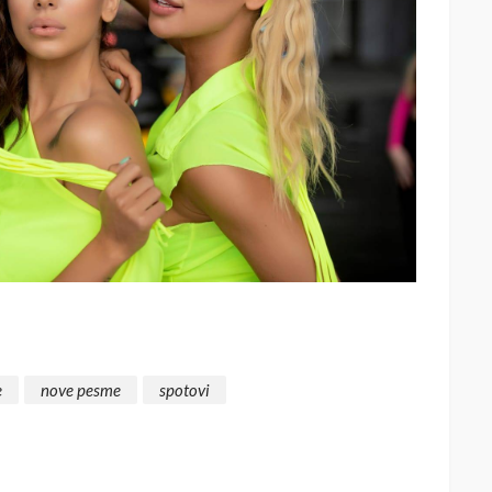
e
nove pesme
spotovi