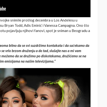
devojke snimile prošlog decembra u Los Anđelesu u
 su Bryan Todd, Adis Eminić i Vanessa Campagna. Ono što
potu pojavljuju njihovi fanovi, spot je sniman u Beogradu a
 veoma bitno da se svi suzdržimo kontakata i da sačekamo da
 se vrlo brzom druženju a do tad, slušajte nas a mi vam
ne možemo da se družimo po diskotekama, družićemo se na
im emisijama na našim televizijama.”