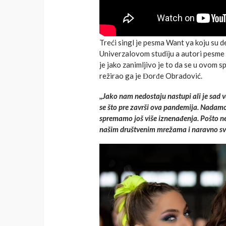
Treći singl je pesma Want ya koju su 
Univerzalovom studiju a autori pesme
je jako zanimljivo je to da se u ovom s
režirao ga je Đorđe Obradović.
,,Jako nam nedostaju nastupi ali je sad
se što pre završi ova pandemija. Nadamo
spremamo još više iznenađenja. Pošto 
našim društvenim mrežama i naravno sv