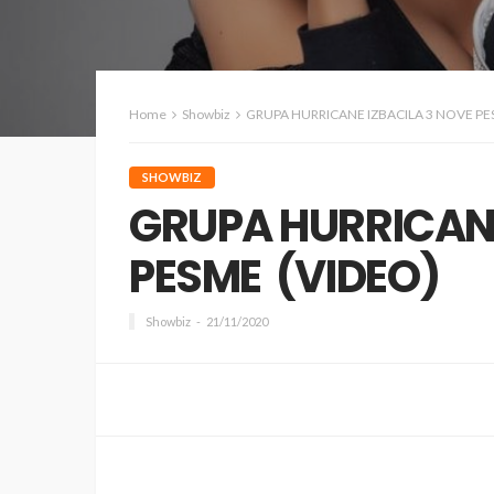
Home
Showbiz
GRUPA HURRICANE IZBACILA 3 NOVE PE
SHOWBIZ
GRUPA HURRICANE
PESME (VIDEO)
Showbiz
21/11/2020