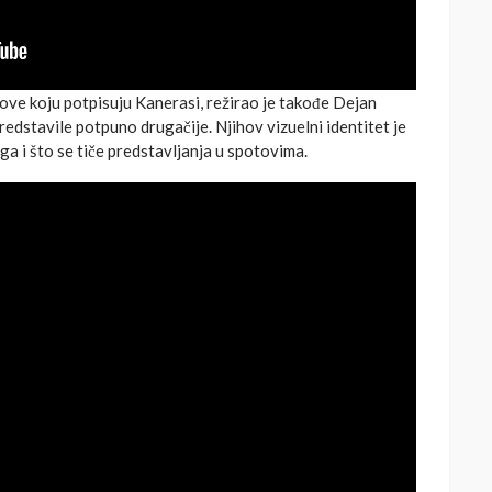
ve koju potpisuju Kanerasi, režirao je takođe Dejan
redstavile potpuno drugačije. Njihov vizuelni identitet je
ga i što se tiče predstavljanja u spotovima.