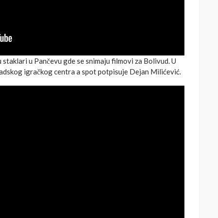
u staklari u Pančevu gde se snimaju filmovi za Bolivud. U
dskog igračkog centra a spot potpisuje Dejan Milićević.