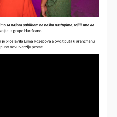
imo sa našom publikom na našim nastupima, rešili smo da
vojke iz grupe Hurricane.
oju je proslavila Esma Rdžepova a ovog puta u aranžmanu
tpuno novu verziju pesme.