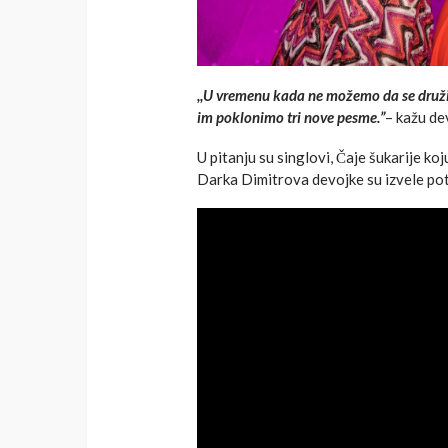
,,U vremenu kada ne možemo da se druž
im poklonimo tri nove pesme.”
– kažu de
U pitanju su singlovi, Čaje šukarije k
Darka Dimitrova devojke su izvele po