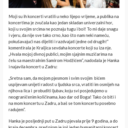
Moji su ih koncerti vratili u neko lijepo vrijeme, a publika na
koncertima je zvučala kao jedan skladan univerzalni hor,
koji u svojim srcima ne poznaju tugu i bol! To mi daje snagu
i vjeru, da nije sve tako crno, kao što nam neki nameću,
pokušavajući nas dijeliti i razdvajati jedne od drugih!“
komentirala je Kraljica sevdaha koncerte koji su iza nje.
„Hvala mojoj divnoj publici, mojim sjajnim muzičarima na
čelu sa maestralnim Samirom Hodžićem“, nadodala je Hanka
i najavila koncert u Zadru:
„Sretna sam, da mojom pjesmom i svim svojim bićem
uspijevam unijeti radost u ljudska srca, vratiti im osmijeh na
njihova lica i probuditi ljubav, koju svi posjedujemo u
neograničenim količinama, kao dar od Boga! Tako će biti i
na mom koncertu u Zadru, a baš se tom koncertu posebno
radujem“.
Hanka je posljednji put u Zadru pjevala prije 9 godina, a do
kraja decembra, pred njom je još jedan humanitarni koncert