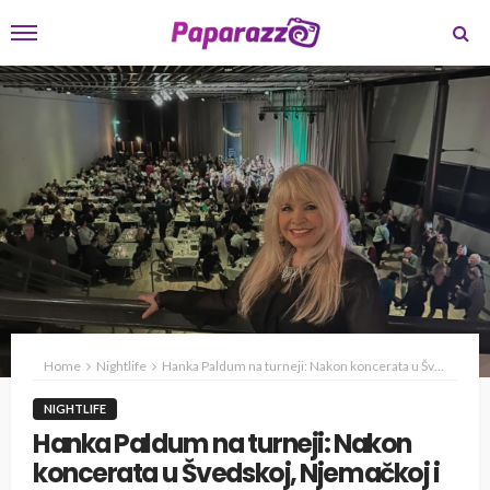
Home
Nightlife
Hanka Paldum na turneji: Nakon koncerata u Švedskoj, Njemačkoj i Holandiji, Hanka stigla u Hrvatsku – na redu je koncert u Zadru
NIGHTLIFE
Hanka Paldum na turneji: Nakon
koncerata u Švedskoj, Njemačkoj i