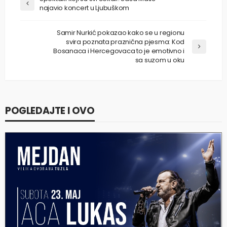
najavio koncert u Ljubuškom
Samir Nurkić pokazao kako se u regionu
svira poznata praznična pjesma: Kod
Bosanaca i Hercegovaca to je emotivno i
sa suzom u oku
POGLEDAJTE I OVO