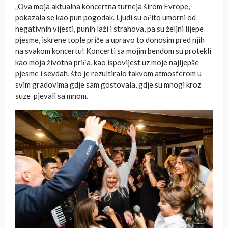
„Ova moja aktualna koncertna turneja širom Evrope,
pokazala se kao pun pogodak. Ljudi su očito umorni od
negativnih vijesti, punih laži i strahova, pa su željni lijepe
pjesme, iskrene tople priče a upravo to donosim pred njih
na svakom koncertu! Koncerti sa mojim bendom su protekli
kao moja životna priča, kao ispovijest uz moje najljepše
pjesme i sevdah, što je rezultiralo takvom atmosferom u
svim gradovima gdje sam gostovala, gdje su mnogi kroz
suze pjevali sa mnom.