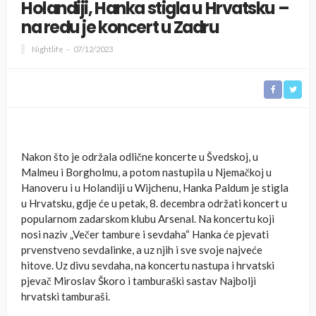
Holandiji, Hanka stigla u Hrvatsku –
na redu je koncert u Zadru
Nightlife
07/12/2023
Nakon što je održala odlične koncerte u Švedskoj, u
Malmeu i Borgholmu, a potom nastupila u Njemačkoj u
Hanoveru i u Holandiji u Wijchenu, Hanka Paldum je stigla
u Hrvatsku, gdje će u petak, 8. decembra održati koncert u
popularnom zadarskom klubu Arsenal. Na koncertu koji
nosi naziv „Večer tambure i sevdaha“ Hanka će pjevati
prvenstveno sevdalinke, a uz njih i sve svoje najveće
hitove. Uz divu sevdaha, na koncertu nastupa i hrvatski
pjevač Miroslav Škoro i tamburaški sastav Najbolji
hrvatski tamburaši.