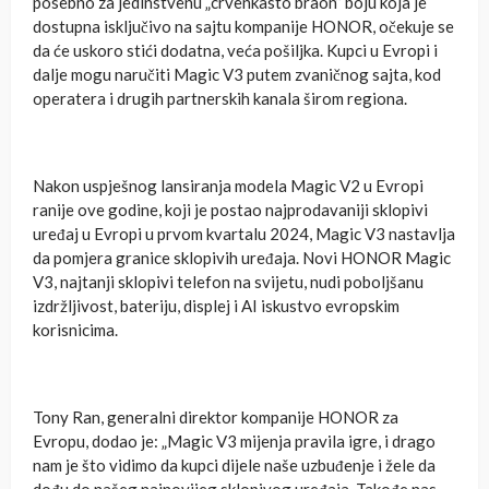
posebno za jedinstvenu „crvenkasto braon” boju koja je
dostupna isključivo na sajtu kompanije HONOR, očekuje se
da će uskoro stići dodatna, veća pošiljka. Kupci u Evropi i
dalje mogu naručiti Magic V3 putem zvaničnog sajta, kod
operatera i drugih partnerskih kanala širom regiona.
Nakon uspješnog lansiranja modela Magic V2 u Evropi
ranije ove godine, koji je postao najprodavaniji sklopivi
uređaj u Evropi u prvom kvartalu 2024, Magic V3 nastavlja
da pomjera granice sklopivih uređaja. Novi HONOR Magic
V3, najtanji sklopivi telefon na svijetu, nudi poboljšanu
izdržljivost, bateriju, displej i AI iskustvo evropskim
korisnicima.
Tony Ran, generalni direktor kompanije HONOR za
Evropu, dodao je: „Magic V3 mijenja pravila igre, i drago
nam je što vidimo da kupci dijele naše uzbuđenje i žele da
dođu do našeg najnovijeg sklopivog uređaja. Takođe nas