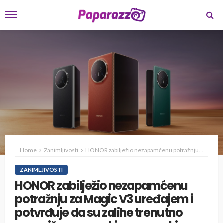
Home
Zanimljivosti
HONOR zabilježio nezapamćenu potražnju za Magic V3 uređajem i potvrđuje da su zalihe trenutno ograničene na nekim evropskim tržištima
ZANIMLJIVOSTI
HONOR zabilježio nezapamćenu
potražnju za Magic V3 uređajem i
potvrđuje da su zalihe trenutno