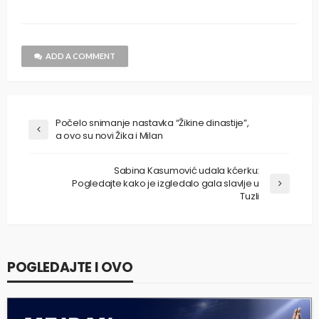
ADD A COMMENT
Počelo snimanje nastavka “Žikine dinastije”,
a ovo su novi Žika i Milan
Sabina Kasumović udala kćerku:
Pogledajte kako je izgledalo gala slavlje u
Tuzli
POGLEDAJTE I OVO