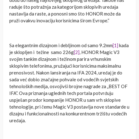
raduje što potražnja za kategorijom sklopivih uređaja
nastavlja da raste, a ponosni smo što HONOR može da
pruži ovakvu inovaciju korisnicima širom Evrope.”
Sa elegantnim dizajnom i debljinom od samo 9.2mm
[1]
kada
je sklopljen i težine samo 226g
[2]
, HONOR Magic V3
svojim tankim dizajnom i težinom parira vrhunskim
sklopivim telefonima, pružajući korisnicima maksimalnu
prenosivost. Nakon lansiranja na IFA 2024, uređaj je do
sada već dobio značajne pohvale od vodećih svjetskih
tehnoloških medija, osvojivši brojne nagrade za „BEST OF
IFA”. Ova priznanja uglednih tech portala potvrđuju
uspješan prodor kompanije HONOR u sam vrh sklopive
tehnologije, pri čemu Magic V3 postavlja nove standarde u
dizajnu i funkcionalnosti na konkurentnom tržištu vodećih
uređaja.