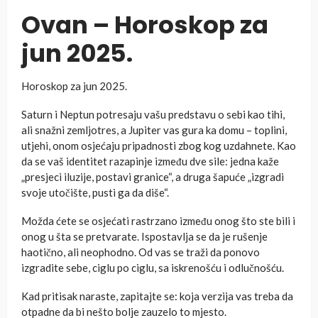
Ovan – Horoskop za
jun 2025.
Horoskop za jun 2025.
Saturn i Neptun potresaju vašu predstavu o sebi kao tihi,
ali snažni zemljotres, a Jupiter vas gura ka domu – toplini,
utjehi, onom osjećaju pripadnosti zbog kog uzdahnete. Kao
da se vaš identitet razapinje između dve sile: jedna kaže
„presjeci iluzije, postavi granice“, a druga šapuće „izgradi
svoje utočište, pusti ga da diše“.
Možda ćete se osjećati rastrzano između onog što ste bili i
onog u šta se pretvarate. Ispostavlja se da je rušenje
haotično, ali neophodno. Od vas se traži da ponovo
izgradite sebe, ciglu po ciglu, sa iskrenošću i odlučnošću.
Kad pritisak naraste, zapitajte se: koja verzija vas treba da
otpadne da bi nešto bolje zauzelo to mjesto.