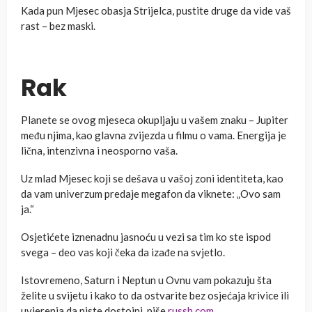
Kada pun Mjesec obasja Strijelca, pustite druge da vide vaš
rast – bez maski.
Rak
Planete se ovog mjeseca okupljaju u vašem znaku – Jupiter
među njima, kao glavna zvijezda u filmu o vama. Energija je
lična, intenzivna i neosporno vaša.
Uz mlad Mjesec koji se dešava u vašoj zoni identiteta, kao
da vam univerzum predaje megafon da viknete: „Ovo sam
ja.“
Osjetićete iznenadnu jasnoću u vezi sa tim ko ste ispod
svega – deo vas koji čeka da izađe na svjetlo.
Istovremeno, Saturn i Neptun u Ovnu vam pokazuju šta
želite u svijetu i kako to da ostvarite bez osjećaja krivice ili
uvjerenja da niste dostojni, piše
russh.com