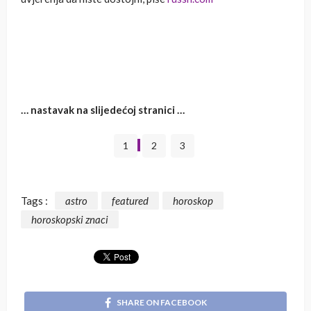
… nastavak na slijedećoj stranici …
1
2
3
Tags :
astro
featured
horoskop
horoskopski znaci
SHARE ON FACEBOOK