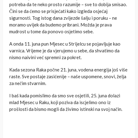
potreba da te neko prosto razumije – sve to dobija smisao.
Čini se da ćemo se prisjećati kako izgleda osjećaj
sigurnosti. Tog istog dana zvijezde šalju i poruku – ne
moramo uvijek da budemo pribrani. Možda je prava
mudrost u tome da ponovo osjetimo sebe.
A onda 11. juna pun Mjesec u Strijelcu se pojavljuje kao
varnica. Vrijeme je da vjerujemo u sebe, da shvatimo da
nismo naivini već spremni za pokret.
Kada sezona Raka počne 21. juna, vodena energija još više
raste. Sve postaje zasićenije – naše uspomene, snovi, želja
za nečim stvarnim.
I baš kada pomislimo da smo sve osjetili, 25. juna dolazi
mlad Mjesec u Raku, koji poziva da iscjelimo ono iz
prošlosti da bismo mogli da živimo istinski na svoj način.