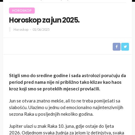
HOROSKOP
Horoskop za jun 2025.
Horoskop
01/06/2025
Stigli smo do sredine godine i sada astrolozi poručuju da
period pred nama nije ni približno tako klizav kao haos
kroz koji smo se proteklih mjeseci provlačili.
Jun se otvara znatno mekše, ali to ne treba pomiješati sa
slabošću. Ulazimo u jednu od emocionalno najintenzivnijih
sezona Raka u posljednjih nekoliko godina.
Jupiter ulazi u znak Raka 10. juna, gdje ostaje do ljeta
2026. Odjednom svaka žudnja za jelom iz detinjstva, svaka