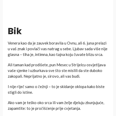
Bik
Venera kao da je zauvek boravila u Ovnu, ali 6. juna prelazi
u vaš znak i povlači vas natrag u sebe. Ljubav sada više nije
glasna – tiha je, intimna, kao tajna koju čuvate blizu srca.
Ali taman kad prodišete, pun Mesec u Strijelcu osvjetljava
vaše sjenke i uzburkava sve što ste mislili da ste duboko
zakopali. Neprijatno je, sirovo, ali vas budi.
I nije riječ samo o čežnji – to je skidanje oklopa kako biste
stigli do istine.
Ako vam je teško oko srca ili vam želje djeluju zbunjujuće,
zapamtite: to je pročišćenje prije cvjetanja.