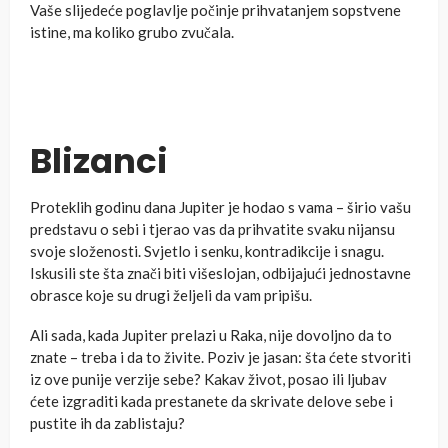
Vaše slijedeće poglavlje počinje prihvatanjem sopstvene
istine, ma koliko grubo zvučala.
Blizanci
Proteklih godinu dana Jupiter je hodao s vama – širio vašu
predstavu o sebi i tjerao vas da prihvatite svaku nijansu
svoje složenosti. Svjetlo i senku, kontradikcije i snagu.
Iskusili ste šta znači biti višeslojan, odbijajući jednostavne
obrasce koje su drugi željeli da vam pripišu.
Ali sada, kada Jupiter prelazi u Raka, nije dovoljno da to
znate – treba i da to živite. Poziv je jasan: šta ćete stvoriti
iz ove punije verzije sebe? Kakav život, posao ili ljubav
ćete izgraditi kada prestanete da skrivate delove sebe i
pustite ih da zablistaju?