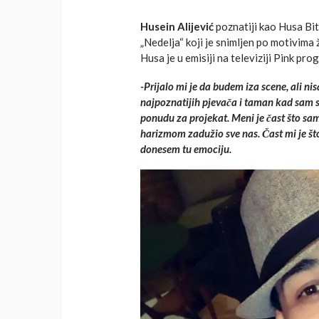
Husein Alijević
poznatiji kao Husa Bit 
„Nedelja“ koji je snimljen po motivi
Husa je u emisiji na televiziji Pink pr
-Prijalo mi je da budem iza scene, ali 
najpoznatijih pjevača i taman kad sam s
ponudu za projekat. Meni je čast što sam
harizmom zadužio sve nas. Čast mi je što 
donesem tu emociju.