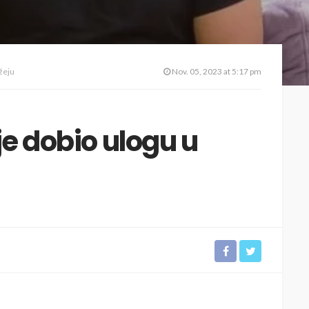
Džeju
Nov. 05, 2023 at 5:17 pm
je dobio ulogu u