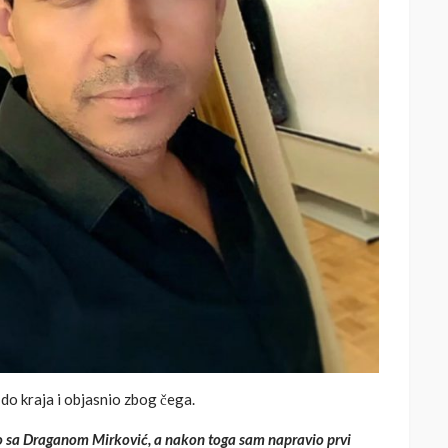
u do kraja i objasnio zbog čega.
io sa Draganom Mirković, a nakon toga sam napravio prvi