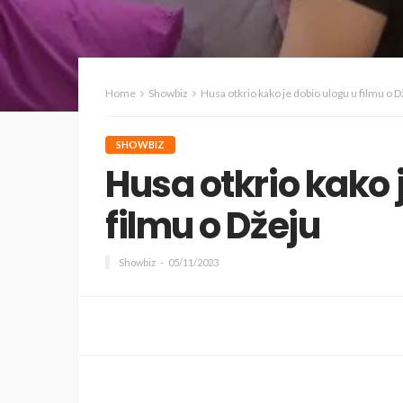
Home
Showbiz
Husa otkrio kako je dobio ulogu u filmu o 
SHOWBIZ
Husa otkrio kako 
filmu o Džeju
Showbiz
05/11/2023