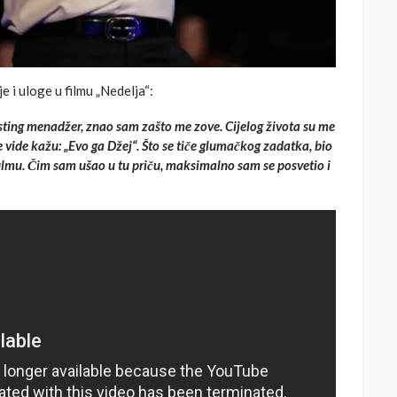
e i uloge u filmu „Nedelja“:
ting menadžer, znao sam zašto me zove. Cijelog života su me
e vide kažu: „Evo ga Džej“. Što se tiče glumačkog zadatka, bio
 filmu. Čim sam ušao u tu priču, maksimalno sam se posvetio i