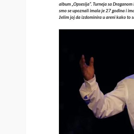
album „Opsesija“. Turneja sa Draganom b
smo se upoznali imala je 27 godina i i
želim joj da izdominira u areni kako to