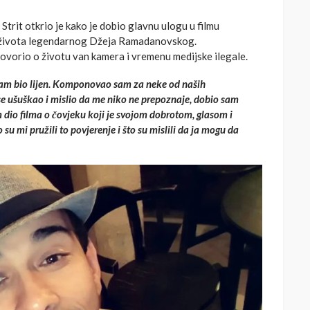
Strit otkrio je kako je dobio glavnu ulogu u filmu
ma života legendarnog Džeja Ramadanovskog.
ogovorio o životu van kamera i vremenu medijske ilegale.
nisam bio lijen. Komponovao sam za neke od naših
e ušuškao i mislio da me niko ne prepoznaje, dobio sam
 dio filma o čovjeku koji je svojom dobrotom, glasom i
su mi pružili to povjerenje i što su mislili da ja mogu da