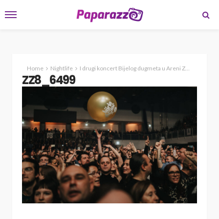
Home
Nightlife
I drugi koncert Bijelog dugmeta u Areni Zagreb uskoro rasprodan! Brega za zagrebačke koncerte priprema posebno iznenađenje
ZZ8_6499