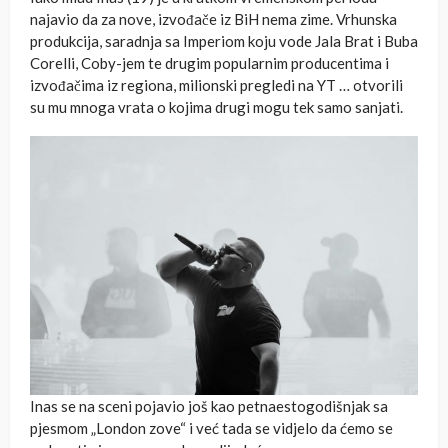
najavio da za nove, izvođače iz BiH nema zime. Vrhunska
produkcija, saradnja sa Imperiom koju vode Jala Brat i Buba
Corelli, Coby-jem te drugim popularnim producentima i
izvođačima iz regiona, milionski pregledi na YT … otvorili
su mu mnoga vrata o kojima drugi mogu tek samo sanjati.
Inas se na sceni pojavio još kao petnaestogodišnjak sa
pjesmom „London zove“ i već tada se vidjelo da ćemo se