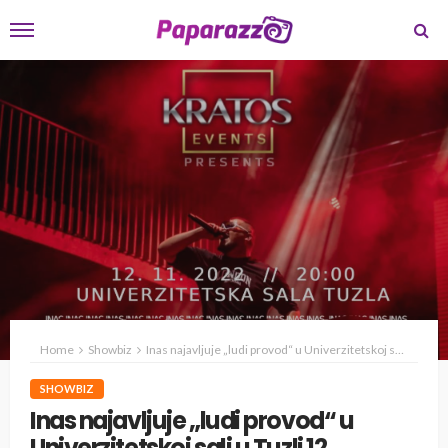
Home
Showbiz
Inas najavljuje „ludi provod“ u Univerzitetskoj sali u Tuzli 12. novembra
SHOWBIZ
Inas najavljuje „ludi provod“ u
Univerzitetskoj sali u Tuzli 12.