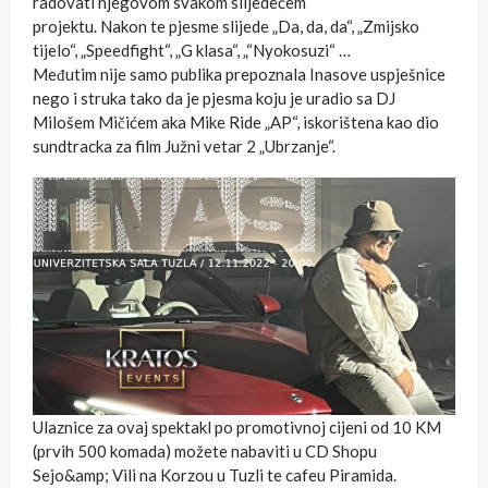
radovati njegovom svakom slijedećem
projektu. Nakon te pjesme slijede „Da, da, da“, „Zmijsko
tijelo“, „Speedfight“, „G klasa“, „“Nyokosuzi“ …
Međutim nije samo publika prepoznala Inasove uspješnice
nego i struka tako da je pjesma koju je uradio sa DJ
Milošem Mičićem aka Mike Ride „AP“, iskorištena kao dio
sundtracka za film Južni vetar 2 „Ubrzanje“.
Ulaznice za ovaj spektakl po promotivnoj cijeni od 10 KM
(prvih 500 komada) možete nabaviti u CD Shopu
Sejo&amp; Vili na Korzou u Tuzli te cafeu Piramida.