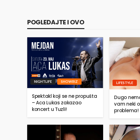
POGLEDAJTE I OVO
NIGHTLIFE
SHOWBIZ
LIFESTYLE
Spektakl koji se ne propušta
Dugo nema
– Aca Lukas zakazao
vam neki o
koncert u Tuzli!
problema!