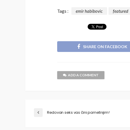
Tags :
emir habibovic
featured
SHARE ON FACEBOOK
ADD A COMMENT
Redovan seks vas čini pametnijim!