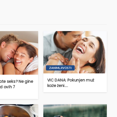
ZANIMLJIVOSTI
VIC DANA: Pokunjen muž
te seks? Ne gine
kaže ženi….
d ovih 7