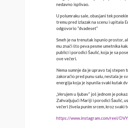
nedavno isplivao.
U polumraku sale, obasjani tek poneki
tremu pred izlazak na scenu i upitala E
odgovorio “dvadeset”
Smeh je na trenutak ispunio prostor, ali
mu znači što peva pesme umetnika kaka
publici i porodici Šaulić, koja je sa p
ove večeri.
Nema sumnje da je upravo taj stepen t
zakoračio pred punu salu, nestala je s
energija koja je ispunila svaki kutak d
„Verujem u ljubav“ još jednom je pokaz
Zahvaljujući Mariji i porodici Šaulić,
večeri živela punim srcem, kroz svaki to
https://www.instagram.com/reel/