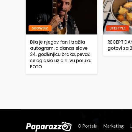
SHOWBIZ
LIFESTYLE
Bila je njegov fan i tražila
RECEPT DANA
autogram, a danas slave
gotovi za 
24. godišnjicu braka, pevač
se oglasio uz dirljivu poruku
FOTO
O Portalu
Marketing
U