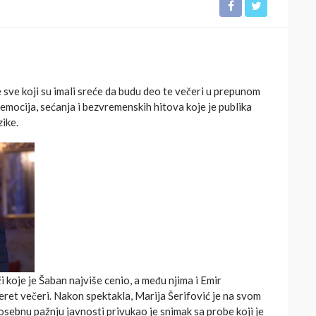
 sve koji su imali sreće da budu deo te večeri u prepunom
 emocija, sećanja i bezvremenskih hitova koje je publika
zike.
i koje je Šaban najviše cenio, a među njima i Emir
teret večeri. Nakon spektakla, Marija Šerifović je na svom
posebnu pažnju javnosti privukao je snimak sa probe koji je