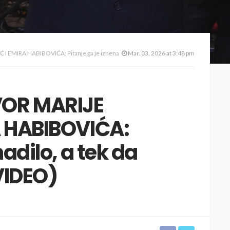
A HABIBOVIĆA: Pitanje ga je iznenadilo, a tek da čujete odgovor (VIDEO)
Mar. 03, 2026 at 3:48 pm
VOR MARIJE
A HABIBOVIĆA:
nadilo, a tek da
VIDEO)