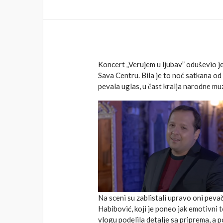
Koncert „Verujem u ljubav” oduševio je
Sava Centru. Bila je to noć satkana od
pevala uglas, u čast kralja narodne mu
Na sceni su zablistali upravo oni pevač
Habibović, koji je poneo jak emotivni 
vlogu podelila detalje sa priprema, a 