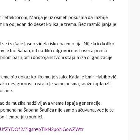
m reflektorom, Marija je uz osmeh pokušala da razbije
mira od jedan do deset kolika je trema. Bez razmišljanja je
 se iza šale jasno videla iskrena emocija. Nije krio koliko
v je bio Šaban, niti koliku odgovornost oseća prema
osebnom pažnjom i dostojanstvom stajala iza organizacije
reme bio dokaz koliko mu je stalo. Kada je Emir Habibović
vaka nesigurnost, ostala je samo pesma, snažni aplauzi i
vorane.
ao da muzika nadživljava vreme i spaja generacije.
 uspomena na Šabana Šaulića nije samo sačuvana, već je te
n, i emociju u publici.
DVYUfZYDOf2/?igsh=bTlkN2p6NGowZWtr