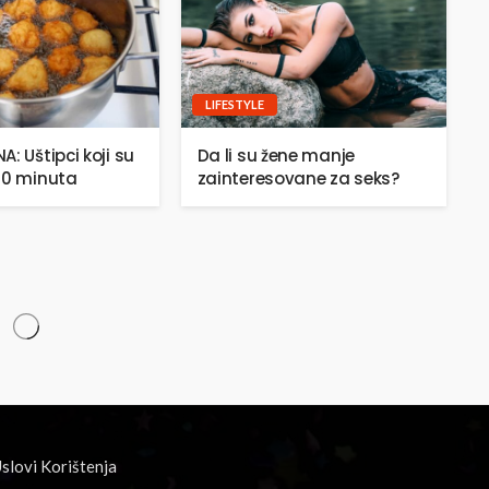
LIFESTYLE
: Uštipci koji su
Da li su žene manje
20 minuta
zainteresovane za seks?
slovi Korištenja