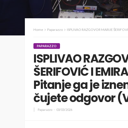
Home
Paparazzo
ISPLIVAO RAZGOVOR MARIJE ŠERIFOVIĆ I EMIR
PAPARAZZO
ISPLIVAO RAZGO
ŠERIFOVIĆ I EMIR
Pitanje ga je izne
čujete odgovor (
Paparazzo
03/03/2026