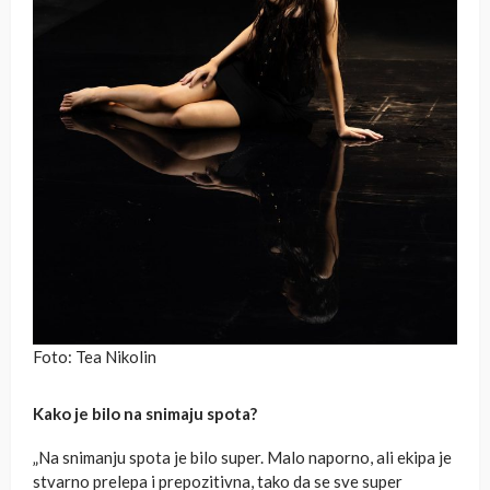
Foto: Tea Nikolin
Kako je bilo na snimaju spota?
„Na snimanju spota je bilo super. Malo naporno, ali ekipa je
stvarno prelepa i prepozitivna, tako da se sve super