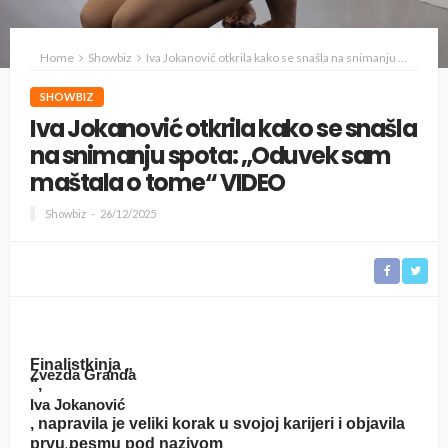
Home
Showbiz
Iva Jokanović otkrila kako se snašla na snimanju spota: „Oduvek sam maštala o tome“ VIDEO
SHOWBIZ
Iva Jokanović otkrila kako se snašla
na snimanju spota: „Oduvek sam
maštala o tome“ VIDEO
Showbiz
26/12/2025
Finalistkinja „
Zvezda Granda
“,
Iva Jokanović
, napravila je veliki korak u svojoj karijeri i objavila
prvu pesmu pod nazivom