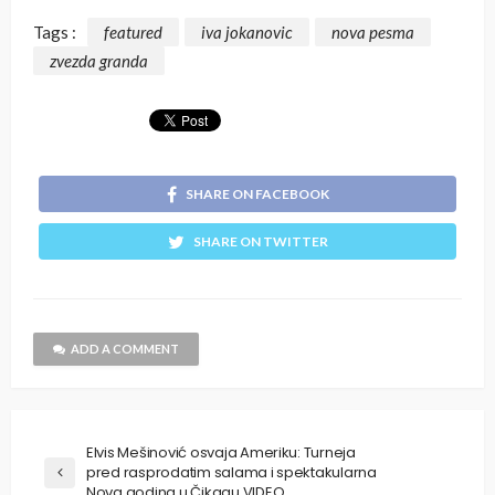
Tags :
featured
iva jokanovic
nova pesma
zvezda granda
SHARE ON FACEBOOK
SHARE ON TWITTER
ADD A COMMENT
Elvis Mešinović osvaja Ameriku: Turneja
pred rasprodatim salama i spektakularna
Nova godina u Čikagu VIDEO