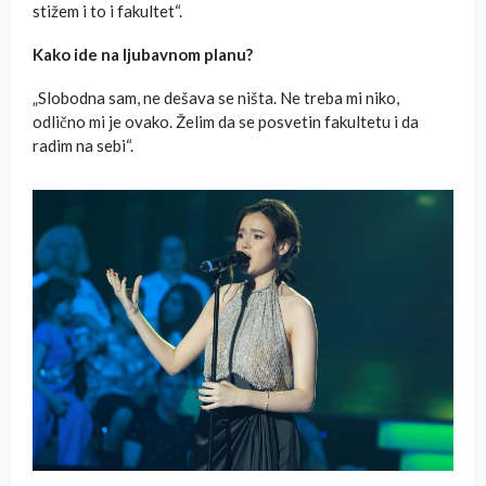
stižem i to i fakultet“.
Kako ide na ljubavnom planu?
„Slobodna sam, ne dešava se ništa. Ne treba mi niko,
odlično mi je ovako. Želim da se posvetin fakultetu i da
radim na sebi“.