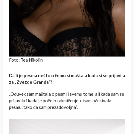
Foto: Tea Nikolin
Da li je pesma nešto o čemu si maštala kada si se prijavila
za „Zvezde Granda“?
„Oduvek sam maštala o pesmi i svemu tome, ali kada sam se
prijavila i kada je počelo takmičenje, nisam očekivala
pesmu, tako da sam prezadovoljna“.