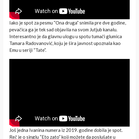
Iako je spot za pesmu “Ona druga” snimila pre dve godine,
pevačica ga je tek sad objavila na svom Jutjub kanalu.
Interesantno je da glavnu ulogu u spotu tumači glumica
Tamara Radovanović, koju je šira javnost upoznala kao
Emu u seriji “Tate”.
Još jedna Ivanina numera iz 2019. godine dobila je spot.
Reč je o singlu “Eto zato” koji možete da poslušate u