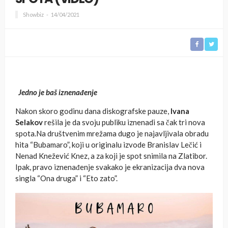
Showbiz
14/04/2021
Jedno je baš iznenađenje
Nakon skoro godinu dana diskografske pauze,
Ivana
Selakov
rešila je da svoju publiku iznenadi sa čak tri nova
spota.Na društvenim mrežama dugo je najavljivala obradu
hita “Bubamaro”, koji u originalu izvode Branislav Lečić i
Nenad Knežević Knez, a za koji je spot snimila na Zlatibor.
Ipak, pravo iznenađenje svakako je ekranizacija dva nova
singla “Ona druga” i “Eto zato”.