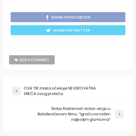
SHARE ON FACEBOOK
SHARE ON TWITTER
ADD A COMMENT
OVA TRI znaka očekuje NEVEROVATNA
SREĆA ovog proleća
Sloba Radanović dobio ulogu u
Balaševićevom filmu: “Igraću sa našim
najboljim glumcima”