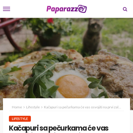
Home
Lifestyle
Kačapuri sa pečurkama će vas osvojiti na prvi zalogaj!
LIFESTYLE
Kačapuri sa pečurkama će vas