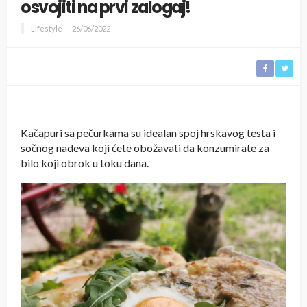
osvojiti na prvi zalogaj!
Lifestyle
26/06/2022
Kačapuri sa pečurkama su idealan spoj hrskavog testa i
sočnog nadeva koji ćete obožavati da konzumirate za
bilo koji obrok u toku dana.