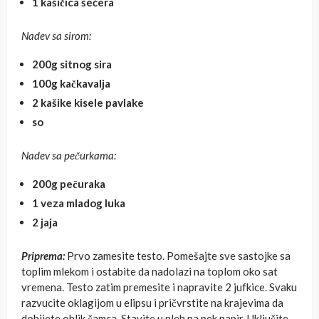
1 kašičica šećera
Nadev sa sirom:
200g sitnog sira
100g kačkavalja
2 kašike kisele pavlake
so
Nadev sa pečurkama:
200g pečuraka
1 veza mladog luka
2 jaja
Priprema:
Prvo zamesite testo. Pomešajte sve sastojke sa
toplim mlekom i ostabite da nadolazi na toplom oko sat
vremena. Testo zatim premesite i napravite 2 jufkice. Svaku
razvucite oklagijom u elipsu i pričvrstite na krajevima da
dobijete oblik čamca. Stavite u pleh na pek papir. Uključite