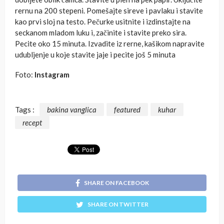
rernu na 200 stepeni. Pomešajte sireve i pavlaku i stavite
kao prvi sloj na testo. Pečurke usitnite i izdinstajte na
seckanom mladom luku i, začinite i stavite preko sira.
Pecite oko 15 minuta. Izvadite iz rerne, kašikom napravite
udubljenje u koje stavite jaje i pecite još 5 minuta
Foto:
Instagram
Tags :
bakina vanglica
featured
kuhar
recept
SHARE ON FACEBOOK
SHARE ON TWITTER