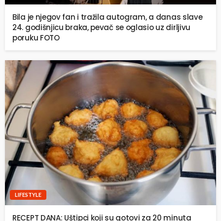
Bila je njegov fan i tražila autogram, a danas slave
24. godišnjicu braka, pevač se oglasio uz dirljivu
poruku FOTO
LIFESTYLE
RECEPT DANA: Uštipci koji su gotovi za 20 minuta