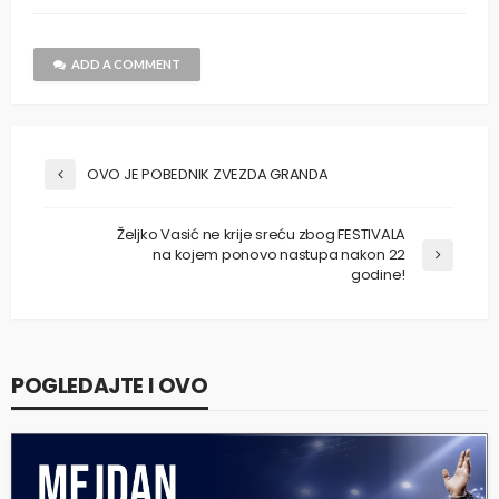
ADD A COMMENT
OVO JE POBEDNIK ZVEZDA GRANDA
Željko Vasić ne krije sreću zbog FESTIVALA
na kojem ponovo nastupa nakon 22
godine!
POGLEDAJTE I OVO