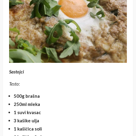
Sastojci
Testo:
500g brašna
250ml mleka
1 suvi kvasac
3 kašike ulja
1 kašičica soli