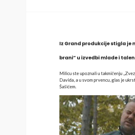
Iz Grand produkcije
stigla je
brani”
u izvedbi mlade i tal
Milicu ste upoznali u takmičenju ,,Z
Davida, a u svom prvencu, glas je ukrs
Šašićem.