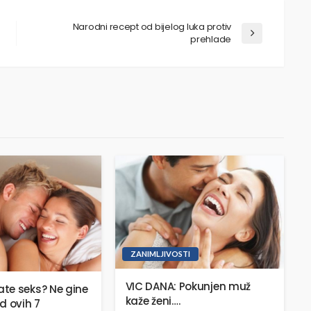
Narodni recept od bijelog luka protiv
prehlade
ZANIMLJIVOSTI
VIC DANA: Pokunjen muž
te seks? Ne gine
kaže ženi….
d ovih 7