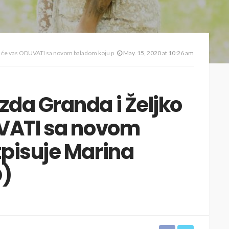
e vas ODUVATI sa novom baladom koju potpisuje Marina Tucaković (VIDEO)
May. 15, 2020 at 10:26 am
da Granda i Željko
UVATI sa novom
pisuje Marina
O)