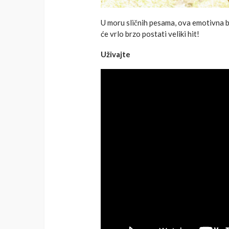
U moru sličnih pesama, ova emotivna 
će vrlo brzo postati veliki hit!
Uživajte