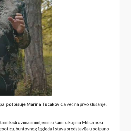
opa,
potpisuje Marina Tucaković
a već na prvo slušanje,
tnim kadrovima snimljenim u šumi, u kojima Milica nosi
lepoticu, buntovnog izgleda i stava predstavlja u potpuno