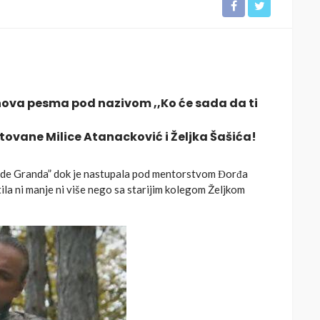
 nova pesma pod nazivom
,,Ko će sada da ti
entovane
Milice Atanacković i Željka Šašića!
vezde Granda” dok je nastupala pod mentorstvom Đorđa
tila ni manje ni više nego sa starijim kolegom Željkom