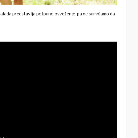
balada predstavlja potpuno osveženje, pa ne sumnjamo da