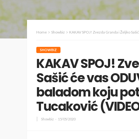
Home
Showbiz
KAKAV SPOJ! Zvezda Granda i Željko Sašić ć
SHOWBIZ
KAKAV SPOJ! Zvez
Sašić će vas OD
baladom koju pot
Tucaković (VIDE
Showbiz
15/05/2020