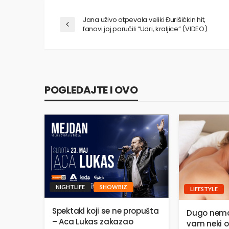
Jana uživo otpevala veliki Đurišićkin hit,
fanovi joj poručili “Udri, kraljice” (VIDEO)
POGLEDAJTE I OVO
NIGHTLIFE
SHOWBIZ
LIFESTYLE
Spektakl koji se ne propušta
Dugo nema
– Aca Lukas zakazao
vam neki o