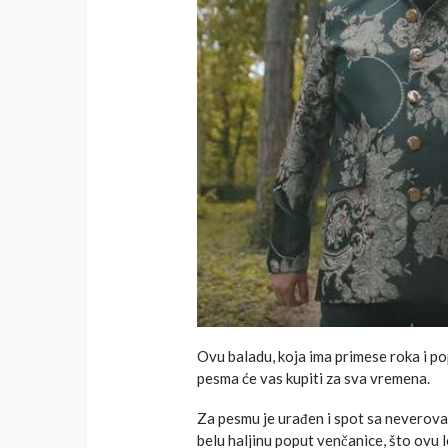
Ovu baladu, koja ima primese roka i p
pesma će vas kupiti za sva vremena.
Za pesmu je urađen i spot sa neverova
belu haljinu poput venčanice, što ovu 