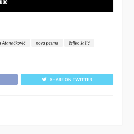
a Atanačković
nova pesma
željko šašić
SHARE ON TWITTER