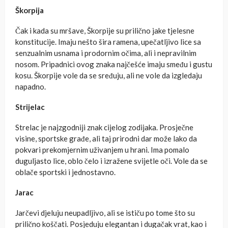
Škorpija
Čak i kada su mršave, Škorpije su prilično jake tjelesne
konstitucije. Imaju nešto šira ramena, upečatljivo lice sa
senzualnim usnama i prodornim očima, ali i nepravilnim
nosom. Pripadnici ovog znaka najčešće imaju smeđu i gustu
kosu. Škorpije vole da se sređuju, ali ne vole da izgledaju
napadno.
Strijelac
Strelac je najzgodniji znak cijelog zodijaka. Prosječne
visine, sportske građe, ali taj prirodni dar može lako da
pokvari prekomjernim uživanjem u hrani. Ima pomalo
duguljasto lice, oblo čelo i izražene svijetle oči. Vole da se
oblače sportski i jednostavno.
Jarac
Jarčevi djeluju neupadljivo, ali se ističu po tome što su
prilično koščati. Posjeduju elegantan i dugačak vrat, kao i