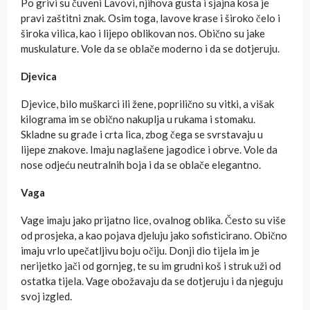
Po grivi su čuveni Lavovi, njihova gusta i sjajna kosa je
pravi zaštitni znak. Osim toga, lavove krase i široko čelo i
široka vilica, kao i lijepo oblikovan nos. Obično su jake
muskulature. Vole da se oblače moderno i da se dotjeruju.
Djevica
Djevice, bilo muškarci ili žene, poprilično su vitki, a višak
kilograma im se obično nakuplja u rukama i stomaku.
Skladne su građe i crta lica, zbog čega se svrstavaju u
lijepe znakove. Imaju naglašene jagodice i obrve. Vole da
nose odjeću neutralnih boja i da se oblače elegantno.
Vaga
Vage imaju jako prijatno lice, ovalnog oblika. Često su više
od prosjeka, a kao pojava djeluju jako sofisticirano. Obično
imaju vrlo upečatljivu boju očiju. Donji dio tijela im je
nerijetko jači od gornjeg, te su im grudni koš i struk uži od
ostatka tijela. Vage obožavaju da se dotjeruju i da njeguju
svoj izgled.