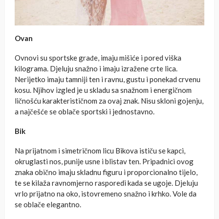
Ovan
Ovnovi su sportske građe, imaju mišiće i pored viška
kilograma. Djeluju snažno i imaju izražene crte lica.
Nerijetko imaju tamniji ten i ravnu, gustu i ponekad crvenu
kosu. Njihov izgled je u skladu sa snažnom i energičnom
ličnošću karakterističnom za ovaj znak. Nisu skloni gojenju,
a najčešće se oblače sportski i jednostavno.
Bik
Na prijatnom i simetričnom licu Bikova ističu se kapci,
okruglasti nos, punije usne i blistav ten. Pripadnici ovog
znaka obično imaju skladnu figuru i proporcionalno tijelo,
te se kilaža ravnomjerno rasporedi kada se ugoje. Djeluju
vrlo prijatno na oko, istovremeno snažno i krhko. Vole da
se oblače elegantno.