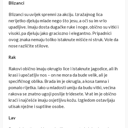
Blizanci
Blizanci su uvijek spremni za akciju. Izražajnog lica
nerijetko djeluju mlađe nego što jesu, a oči su im vrlo
upadljive. Imaju dosta dugačke ruke i noge, obično su vitki i
visoki, pa djeluju jako graciozno i elegantno. Pripadnici
ovog znaka nemaju toliko istaknute mišiće ni struk. Vole da
nose različite stilove.
Rak
Rakovi obično imaju okruglo lice i istaknute jagodice, ali ih
krasi i upečatljiv nos – on ne mora da bude velik, ali je
specifičnog oblika. Brada im je okrugla, a kosa tamna i
pomalo rijetka. Iako u mladosti umiju da budu vitki, većina
rakova se znatno ugoji poslije tridesete. Vrat im je obično
kraći i najčešće imaju osjetljivu kožu. Izgledom ostavljaju
utisak nježne i suptilne osobe.
Lav