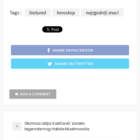
Tags :
featured
horoskop
najzgodniji znaci
SHARE ON FACEBOOK
SHARE ON TWITTER
ADD A COMMENT
Glumica Lidija Vukičević zavela
legendarnog Halida Muslimovića