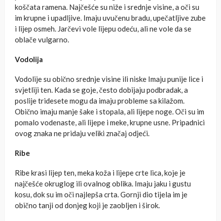
koščata ramena. Najčešće su niže i srednje visine, a oči su
im krupne i upadljive. Imaju uvučenu bradu, upečatljive zube
i lijep osmeh. Jarčevi vole lijepu odeću, ali ne vole da se
oblače vulgarno.
Vodolija
Vodolije su obično srednje visine ili niske Imaju punije lice i
svjetliji ten. Kada se goje, često dobijaju podbradak, a
poslije tridesete mogu da imaju probleme sa kilažom.
Obično imaju manje šake i stopala, ali lijepe noge. Oči su im
pomalo vodenaste, ali lijepe i meke, krupne usne. Pripadnici
ovog znaka ne pridaju veliki značaj odjeći.
Ribe
Ribe krasi lijep ten, meka koža i lijepe crte lica, koje je
najčešće okruglog ili ovalnog oblika. Imaju jaku i gustu
kosu, dok su im oči najlepša crta. Gornji dio tijela im je
obično tanji od donjeg koji je zaobljen i širok.