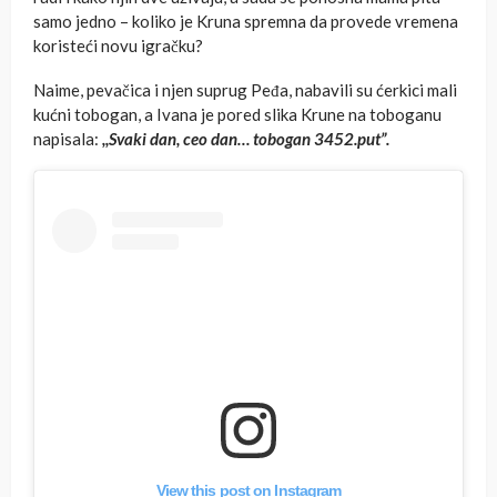
samo jedno – koliko je Kruna spremna da provede vremena
koristeći novu igračku?
Naime, pevačica i njen suprug Peđa, nabavili su ćerkici mali
kućni tobogan, a Ivana je pored slika Krune na toboganu
napisala:
,,Svaki dan, ceo dan… tobogan 3452.put”.
View this post on Instagram