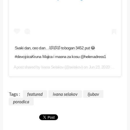
Svaki dan, ceo dan…🤣🤣🤣 tobogan 3452.put 😂
#devojcicaKruna Majica i masna za kosu @helenadress1
A post shared by
Ivana Selakov
(@selakov) on
Jun 23, 2020 at 9:36am PDT
Tags :
featured
ivana selakov
ljubav
porodica