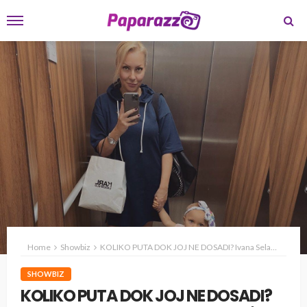
Home
Showbiz
KOLIKO PUTA DOK JOJ NE DOSADI? Ivana Selakov ne može da veruje da njena ćerka OVO STALNO RADI! (FOTO)
SHOWBIZ
KOLIKO PUTA DOK JOJ NE DOSADI?