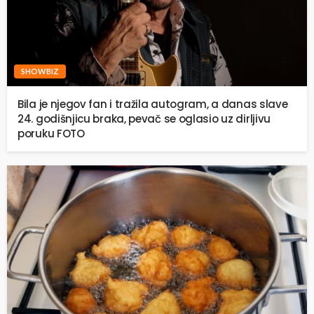
SHOWBIZ
Bila je njegov fan i tražila autogram, a danas slave
24. godišnjicu braka, pevač se oglasio uz dirljivu
poruku FOTO