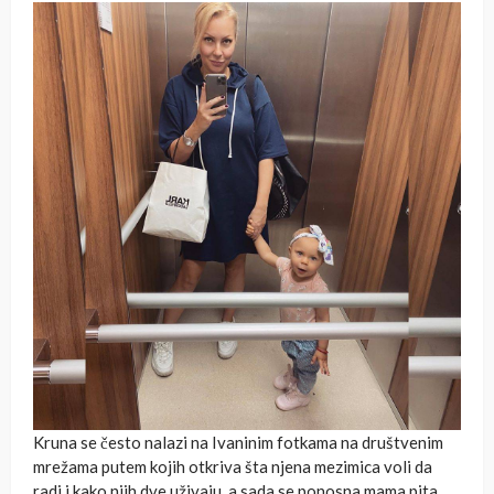
Kruna se često nalazi na Ivaninim fotkama na društvenim
mrežama putem kojih otkriva šta njena mezimica voli da
radi i kako njih dve uživaju, a sada se ponosna mama pita