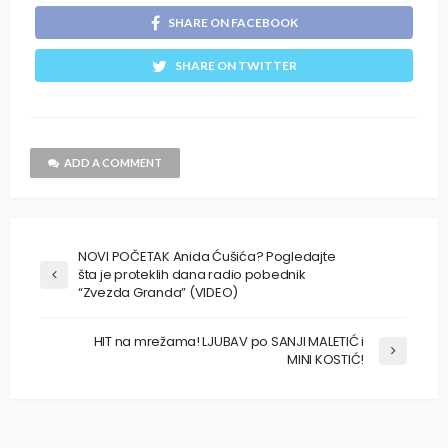
SHARE ON FACEBOOK
SHARE ON TWITTER
ADD A COMMENT
NOVI POČETAK Anida Ćušića? Pogledajte
šta je proteklih dana radio pobednik
“Zvezda Granda” (VIDEO)
HIT na mrežama! LJUBAV po SANJI MALETIĆ i
MINI KOSTIĆ!