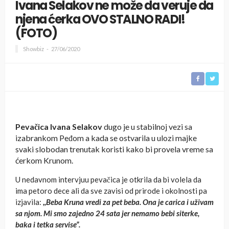
Ivana Selakov ne može da veruje da
njena ćerka OVO STALNO RADI!
(FOTO)
Showbiz
27/06/2020
Pevačica Ivana Selakov
dugo je u stabilnoj vezi sa
izabrankom Peđom a kada se ostvarila u ulozi majke
svaki slobodan trenutak koristi kako bi provela vreme sa
ćerkom Krunom.
U nedavnom intervjuu pevačica je otkrila da bi volela da
ima petoro dece ali da sve zavisi od prirode i okolnosti pa
izjavila:
,,Beba Kruna vredi za pet beba. Ona je carica i uživam
sa njom. Mi smo zajedno 24 sata jer nemamo bebi siterke,
baka i tetka servise”.