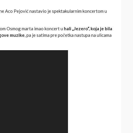
ne Aco Pejović nastavio je spektakularnim koncertom u
odom Osmog marta imao koncert u
hali „Jezero“, koja je bila
egove muzike
, pa je satima pre početka nastupa na ulicama