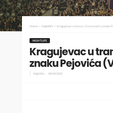
Home
Nightlife
Kragujevac u transu: Osmi mart u znaku P
NIGHTLIFE
Kragujevac u tra
znaku Pejovića (
Nightlife
09/03/2023