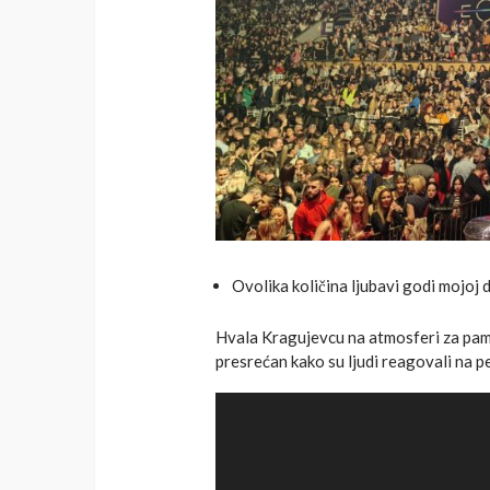
Ovolika količina ljubavi godi mojoj 
Hvala Kragujevcu na atmosferi za pamć
presrećan kako su ljudi reagovali na 
Video
Player