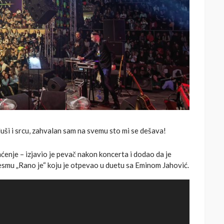
duši i srcu, zahvalan sam na svemu sto mi se dešava!
enje – izjavio je pevač nakon koncerta i dodao da je
pesmu „Rano je“ koju je otpevao u duetu sa Eminom Jahović.