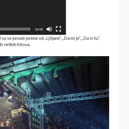
00:00
u se pevale pesme od „Ljiljane“, „Da mi je“, „Da si tu“,
ih velikih hitova.