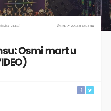
ejovića (VIDEO)
Mar. 09, 2023 at 12:25 pm
nsu: Osmi mart u
VIDEO)