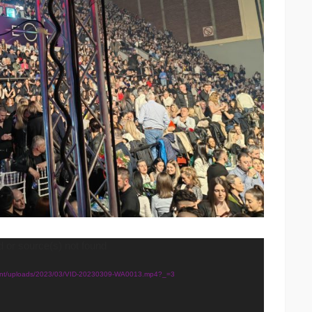
d or source(s) not found
ntent/uploads/2023/03/VID-20230309-WA0013.mp4?_=3