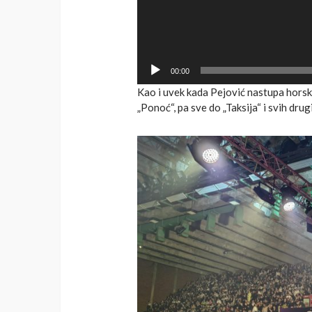
00:00
Kao i uvek kada Pejović nastupa horski s
„Ponoć“, pa sve do „Taksija“ i svih drug