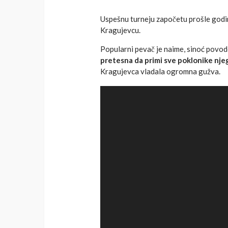
Uspešnu turneju započetu prošle godi
Kragujevcu.
Popularni pevač je naime, sinoć pov
pretesna da primi sve poklonike nj
Kragujevca vladala ogromna gužva.
Video
Player