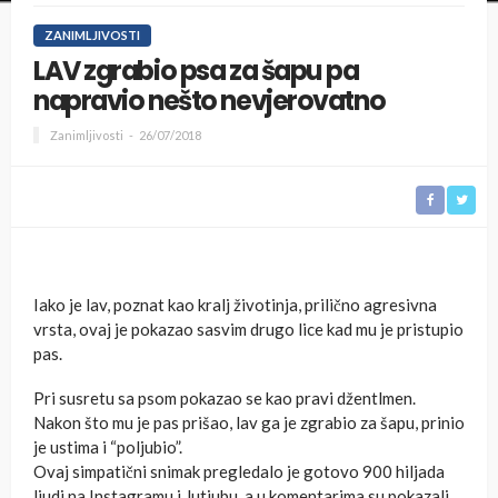
ZANIMLJIVOSTI
LAV zgrabio psa za šapu pa
napravio nešto nevjerovatno
Zanimljivosti
26/07/2018
Iako je lav, poznat kao kralj životinja, prilično agresivna
vrsta, ovaj je pokazao sasvim drugo lice kad mu je pristupio
pas.
Pri susretu sa psom pokazao se kao pravi džentlmen.
Nakon što mu je pas prišao, lav ga je zgrabio za šapu, prinio
je ustima i “poljubio”.
Ovaj simpatični snimak pregledalo je gotovo 900 hiljada
ljudi na Instagramu i Jutjubu, a u komentarima su pokazali