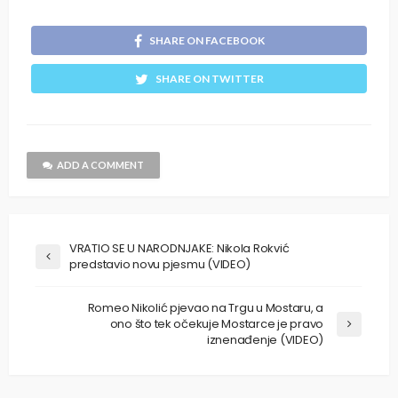
SHARE ON FACEBOOK
SHARE ON TWITTER
ADD A COMMENT
VRATIO SE U NARODNJAKE: Nikola Rokvić
predstavio novu pjesmu (VIDEO)
Romeo Nikolić pjevao na Trgu u Mostaru, a
ono što tek očekuje Mostarce je pravo
iznenađenje (VIDEO)