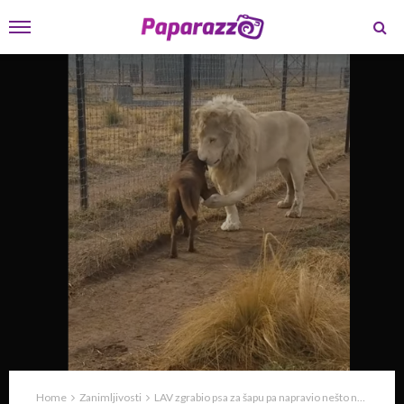
Home
Zanimljivosti
LAV zgrabio psa za šapu pa napravio nešto nevjerovatno