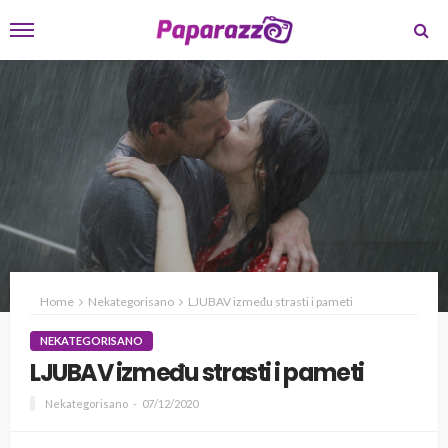
Home
Nekategorisano
LJUBAV između strasti i pameti
NEKATEGORISANO
LJUBAV između strasti i pameti
Nekategorisano
07/12/2020