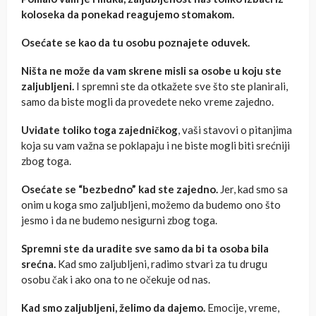
koloseka da ponekad reagujemo stomakom.
Osećate se kao da tu osobu poznajete oduvek.
Ništa ne može da vam skrene misli sa osobe u koju ste
zaljubljeni.
I spremni ste da otkažete sve što ste planirali,
samo da biste mogli da provedete neko vreme zajedno.
Uviđate toliko toga zajedničkog
, vaši stavovi o pitanjima
koja su vam važna se poklapaju i ne biste mogli biti srećniji
zbog toga.
Osećate se “bezbedno” kad ste zajedno.
Jer, kad smo sa
onim u koga smo zaljubljeni, možemo da budemo ono što
jesmo i da ne budemo nesigurni zbog toga.
Spremni ste da uradite sve samo da bi ta osoba bila
srećna.
Kad smo zaljubljeni, radimo stvari za tu drugu
osobu čak i ako ona to ne očekuje od nas.
Kad smo zaljubljeni, želimo da dajemo.
Emocije, vreme,