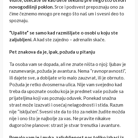
vidite, osećate se kao dete sekund pre nego što otvori
novogodišnji poklon.
Srce i podsvest prepoznaju ono za
čime čeznemo mnogo pre nego što naš um i svesni deo to
spoznaju.
“Upalite” se samo kad razmišljate o osobi u koju ste
zaljubljeni.
A kad ste zajedno – adrenalin skače.
Pet znakova da je, ipak, požuda u pitanju
Ta osoba vam se dopada, ali ne znate ništa o njoj: ljubav je
razumevanje, požuda je avantura. Nema “ravnopravnosti”,
ili dajete sve, a dobijate vrlo malo zauzvrat, ili je obrnuto.
Požuda je retko dvosmerna ulica. Nije vam svejedno kad
treba da upoznate osobu koja je predmet vaše požude sa
prijateljima koji vas poznaju oduvek. Ponekad snažna
strast može izazvati i osećaj nelagodnosti i stida. Razum
nije “isključen”. Svesni ste da to što za nekim žudite možda
nije i ono što je najbolje za vas. Ne pravite nikakve
dugoročne planove: strast je stvar trenutka i avanture.
Pomalo vam je i muka, zaljubljenost nas toliko izbaci iz