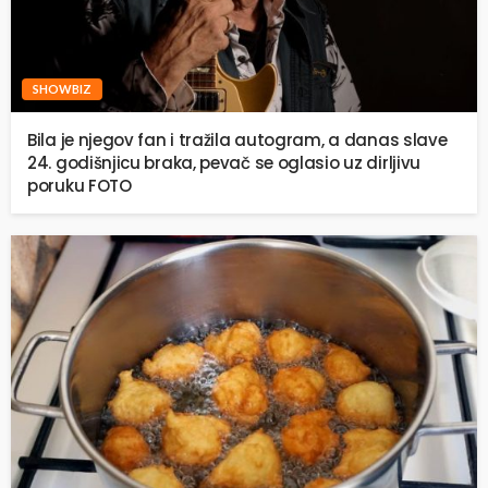
SHOWBIZ
Bila je njegov fan i tražila autogram, a danas slave
24. godišnjicu braka, pevač se oglasio uz dirljivu
poruku FOTO