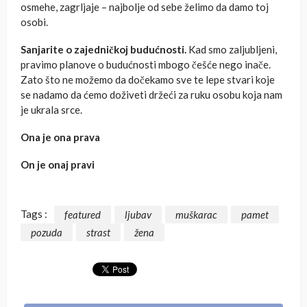
osmehe, zagrljaje – najbolje od sebe želimo da damo toj
osobi.
Sanjarite o zajedničkoj budućnosti.
Kad smo zaljubljeni,
pravimo planove o budućnosti mbogo češće nego inače.
Zato što ne možemo da dočekamo sve te lepe stvari koje
se nadamo da ćemo doživeti držeći za ruku osobu koja nam
je ukrala srce.
Ona je ona prava
On je onaj pravi
Tags :
featured
ljubav
muškarac
pamet
pozuda
strast
žena