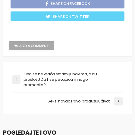
SHARE ON FACEBOOK
SHARE ON TWITTER
ADD A COMMENT
Ona se ne vraća starim ljubavima, a ni u
prošlost! Da li se pevačica mnogo
promenila?
Seks, novac i pivo produžuju život
POGLEDAJTE I OVO