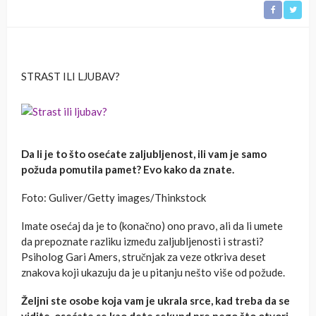
STRAST ILI LJUBAV?
Da li je to što osećate zaljubljenost, ili vam je samo
požuda pomutila pamet? Evo kako da znate.
Foto: Guliver/Getty images/Thinkstock
Imate osećaj da je to (konačno) ono pravo, ali da li umete
da prepoznate razliku između zaljubljenosti i strasti?
Psiholog Gari Amers, stručnjak za veze otkriva deset
znakova koji ukazuju da je u pitanju nešto više od požude.
Željni ste osobe koja vam je ukrala srce, kad treba da se